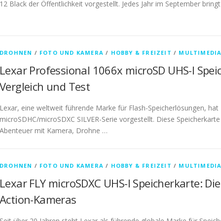
12 Black der Öffentlichkeit vorgestellt. Jedes Jahr im September brin
DROHNEN
/
FOTO UND KAMERA
/
HOBBY & FREIZEIT
/
MULTIMEDI
Lexar Professional 1066x microSD UHS-I Speic
Vergleich und Test
Lexar, eine weltweit führende Marke für Flash-Speicherlösungen, hat 
microSDHC/microSDXC SILVER-Serie vorgestellt. Diese Speicherkarte is
Abenteuer mit Kamera, Drohne …
DROHNEN
/
FOTO UND KAMERA
/
HOBBY & FREIZEIT
/
MULTIMEDI
Lexar FLY microSDXC UHS-I Speicherkarte: Di
Action-Kameras
Seit über 20 Jahren steht Lexar als führende globale Marke für Speic