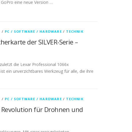
gt GoPro eine neue Version …
A
/
PC / SOFTWARE / HARDWARE
/
TECHNIK
herkarte der SILVER-Serie –
zuletzt die Lexar Professional 1066x
t ein unverzichtbares Werkzeug für alle, die ihre
A
/
PC / SOFTWARE / HARDWARE
/
TECHNIK
e Revolution für Drohnen und
herlösungen. Mit einer preisgekrönten