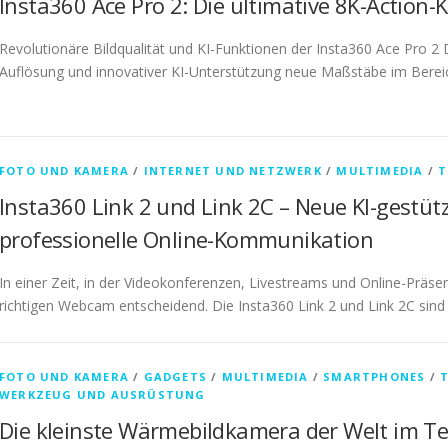
Insta360 Ace Pro 2: Die ultimative 8K-Action
Revolutionäre Bildqualität und KI-Funktionen der Insta360 Ace Pro 2 
Auflösung und innovativer KI-Unterstützung neue Maßstäbe im Bereic
FOTO UND KAMERA
/
INTERNET UND NETZWERK
/
MULTIMEDIA
/
T
Insta360 Link 2 und Link 2C – Neue KI-gestü
professionelle Online-Kommunikation
In einer Zeit, in der Videokonferenzen, Livestreams und Online-Präse
richtigen Webcam entscheidend. Die Insta360 Link 2 und Link 2C sind
FOTO UND KAMERA
/
GADGETS
/
MULTIMEDIA
/
SMARTPHONES
/
WERKZEUG UND AUSRÜSTUNG
Die kleinste Wärmebildkamera der Welt im Tes