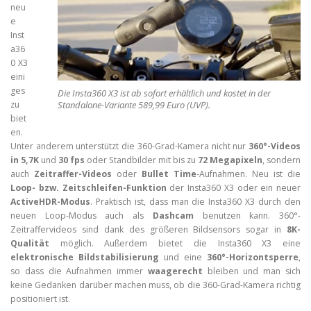
neu
e
Inst
a36
0 X3
eini
ges
Die Insta360 X3 ist ab sofort erhältlich und kostet in der
zu
Standalone-Variante 589,99 Euro (UVP).
biet
en.
Unter anderem unterstützt die 360-Grad-Kamera nicht nur
360°-Videos
in 5,7K
und
30 fps
oder Standbilder mit bis zu
72 Megapixeln
, sondern
auch
Zeitraffer-Videos
oder
Bullet Time
-Aufnahmen. Neu ist die
Loop- bzw. Zeitschleifen-Funktion
der Insta360 X3 oder ein neuer
ActiveHDR-Modus
. Praktisch ist, dass man die Insta360 X3 durch den
neuen Loop-Modus auch als
Dashcam
benutzen kann. 360°-
Zeitraffervideos sind dank des größeren Bildsensors sogar in
8K-
Qualität
möglich. Außerdem bietet die Insta360 X3 eine
elektronische Bildstabilisierung
und eine
360°-Horizontsperre
,
so dass die Aufnahmen immer
waagerecht
bleiben und man sich
keine Gedanken darüber machen muss, ob die 360-Grad-Kamera richtig
positioniert ist.