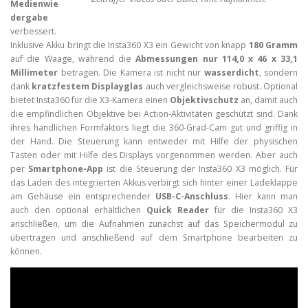
Medienwie
dergabe
verbessert.
Inklusive Akku bringt die Insta360 X3 ein Gewicht von knapp
180 Gramm
auf die Waage, während die
Abmessungen nur 114,0 x 46 x 33,1
Millimeter
betragen. Die Kamera ist nicht nur
wasserdicht
, sondern
dank
kratzfestem Displayglas
auch vergleichsweise robust. Optional
bietet Insta360 für die X3-Kamera einen
Objektivschutz
an, damit auch
die empfindlichen Objektive bei Action-Aktivitäten geschützt sind. Dank
ihres handlichen Formfaktors liegt die 360-Grad-Cam gut und griffig in
der Hand. Die Steuerung kann entweder mit Hilfe der physischen
Tasten oder mit Hilfe des Displays vorgenommen werden. Aber auch
per
Smartphone-App
ist die Steuerung der Insta360 X3 möglich. Für
das Laden des integrierten Akkus verbirgt sich hinter einer Ladeklappe
am Gehäuse ein entsprechender
USB-C-Anschluss
. Hier kann man
auch den optional erhältlichen
Quick Reader
für die Insta360 X3
anschließen, um die Aufnahmen zunächst auf das Speichermodul zu
übertragen und anschließend auf dem Smartphone bearbeiten zu
können.