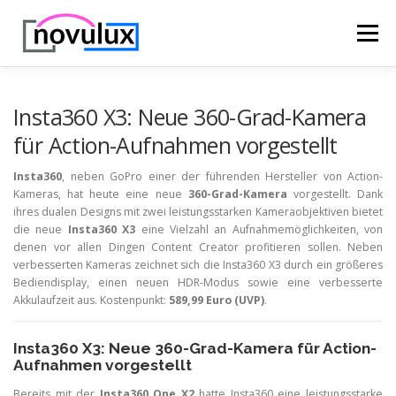
Zum
Inhalt
Menü
springen
STARTSEITE
TECHNIK
HOBBY & FREIZEIT
Insta360 X3: Neue 360-Grad-Kamera
für Action-Aufnahmen vorgestellt
LEBEN UND GESUNDHEIT
Insta360
, neben GoPro einer der führenden Hersteller von Action-
Kameras, hat heute eine neue
360-Grad-Kamera
vorgestellt. Dank
ihres dualen Designs mit zwei leistungsstarken Kameraobjektiven bietet
die neue
Insta360 X3
eine Vielzahl an Aufnahmemöglichkeiten, von
denen vor allen Dingen Content Creator profitieren sollen. Neben
verbesserten Kameras zeichnet sich die Insta360 X3 durch ein größeres
Bediendisplay, einen neuen HDR-Modus sowie eine verbesserte
Akkulaufzeit aus. Kostenpunkt:
589,99 Euro (UVP)
.
Insta360 X3: Neue 360-Grad-Kamera für Action-
Aufnahmen vorgestellt
Bereits mit der
Insta360 One X2
hatte Insta360 eine leistungsstarke