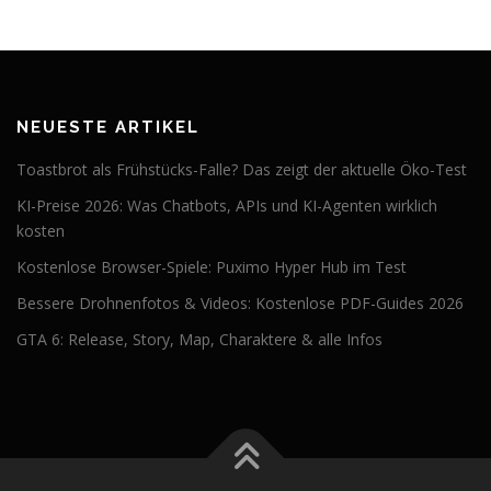
NEUESTE ARTIKEL
Toastbrot als Frühstücks-Falle? Das zeigt der aktuelle Öko-Test
KI-Preise 2026: Was Chatbots, APIs und KI-Agenten wirklich
kosten
Kostenlose Browser-Spiele: Puximo Hyper Hub im Test
Bessere Drohnenfotos & Videos: Kostenlose PDF-Guides 2026
GTA 6: Release, Story, Map, Charaktere & alle Infos