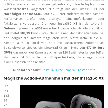
360-Grad-Kamera mit Reframing-Funktionen, Touch-Display oder
Wasserdichtigkeit vorgestellt. Nun folgt mit der Insta360 X3 der
Nachfolger der Insta360 One X2
– unter anderem wurden Kamera-
Performance, Größe des Displays, Aufnahmefunktionen oder
Akkuleistung verbessert. Die neue
Insta360 X3
ist ab sofort im
Onlineshop von Insta360
sowie bei Amazon oder Händlern erhältlich
und kostet
589,99 Euro (UVP)
. Neben einer Standalone-Variante, bei
der lediglich die Kamera mitgeliefert wird, bietet Insta360 die X3-
Kamera auch in attraktiven Sets mit zusätzlichem Zubehör an.
Beispielsweise gibt es ein Motorrad-Kit zum Preis von
677,99 Euro
(UVP)
, das neben der Kamera auch einen 120 Zentimeter langen Selfie-
Stick, eine 64 GB große microSD-Speicherkarte, Halterungen sowie
einen Linsenschutz beinhaltet.
Auch interessant:
Beste 360 Grad Kamera – Testberichte
Magische Action-Aufnahmen mit der Insta360 X3
Die
Ins
ta3
60
X3