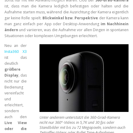
sonst nur mit viel Aufwand möglich wären. Clou der
360-Grad-Kamera
ist, dass man die Kamera lediglich befestigen oder halten und die
Aufnahme starten muss, während die Ausrichtung der Kamera eigentlich
gar keine Rolle spielt.
Blickwinkel bzw. Perspektive
der Kamera kann
man ganz einfach per App oder Desktop-Anwendung
im Nachhinein
ändern
und variieren, was die Aufnahme vor allen Dingen in spontanen
Situationen oder komplexen Umgebungen erleichtert.
Neu an der
Insta360 X3
ist das
deutlich
größere
Display
, das
nicht nur die
Bedienung
vereinfacht
und
erleichtert,
sondern
auch den
Unter anderem unterstützt die 360-Grad-Kamera
nicht nur 360°-Videos in 5,7K und 30 fps oder
Live View
Standbilder mit bis zu 72 Megapixeln, sondern auch
oder die
Zeitraffer-Videos oder Bullet Time-Aufnahmen.