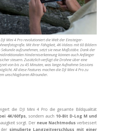
 DJI Mini 4 Pro revolutioniert die Welt der Einsteiger-
hnenfotografie. Mit ihrer Fähigkeit, 4K-Videos mit 60 Bildern
 Sekunde aufzunehmen, setzt sie neue Maßstäbe. Dank der
idirektionalen Hinderniserkennung können auch Anfänger
 sicher steuern. Zusätzlich verfügt die Drohne über eine
gzeit von bis zu 45 Minuten, was lange Aufnahme-Sessions
öglicht. All diese Features machen die DJI Mini 4 Pro zu
em unschlagbaren Allrounder.
eigert die DJI Mini 4 Pro die gesamte Bildqualität
ei 4K/60fps
, sondern auch
10-Bit D-Log M und
auigkeit sorgt. Der
neue Nachtmodus
verbessert
d der
simulierte Langzeitverschluss mit einer