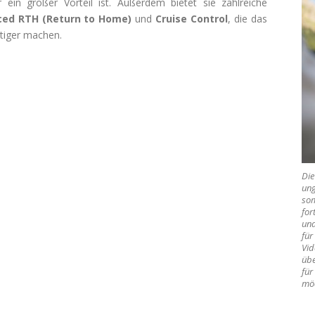
ein großer Vorteil ist. Außerdem bietet sie zahlreiche
ed RTH (Return to Home)
und
Cruise Control
, die das
itiger machen.
Die
ung
som
for
und
für
Vid
übe
für
mö