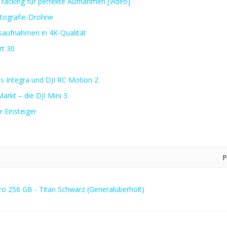
 Tracking für perfekte Aufnahmen [Video]
otografie-Drohne
saufnahmen in 4K-Qualität
rt 30
es Integra und DJI RC Motion 2
arkt – die DJI Mini 3
 Einsteiger
ro 256 GB - Titan Schwarz (Generalüberholt)