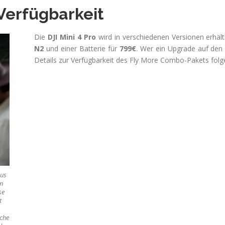
Verfügbarkeit
Die
DJI Mini 4 Pro
wird in verschiedenen Versionen erhält
N2
und einer Batterie für
799€
. Wer ein Upgrade auf den
Details zur Verfügbarkeit des Fly More Combo-Pakets folg
aus
en
se
t
ache