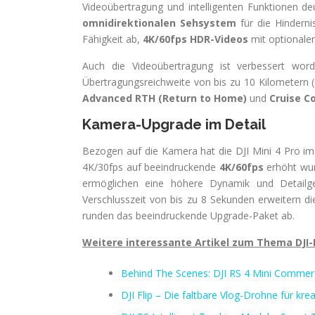
Videoübertragung und intelligenten Funktionen de
omnidirektionalen Sehsystem
für die Hinderni
Fähigkeit ab,
4K/60fps HDR-Videos
mit optionale
Auch die Videoübertragung ist verbessert wor
Übertragungsreichweite von bis zu 10 Kilometern (C
Advanced RTH (Return to Home)
und
Cruise C
Kamera-Upgrade im Detail
Bezogen auf die Kamera hat die DJI Mini 4 Pro im
4K/30fps auf beeindruckende
4K/60fps
erhöht wur
ermöglichen eine höhere Dynamik und Detailge
Verschlusszeit von bis zu 8 Sekunden erweitern 
runden das beeindruckende Upgrade-Paket ab.
Weitere interessante Artikel zum Thema DJI
Behind The Scenes: DJI RS 4 Mini Commerci
DJI Flip – Die faltbare Vlog-Drohne für krea