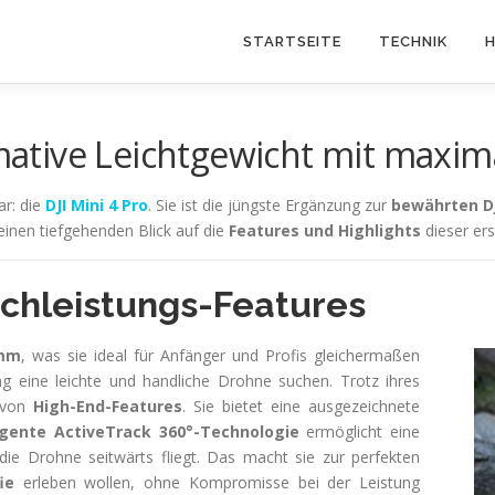
STARTSEITE
TECHNIK
H
imative Leichtgewicht mit maxim
ar: die
DJI Mini 4 Pro
. Sie ist die jüngste Ergänzung zur
bewährten DJ
einen tiefgehenden Blick auf die
Features und Highlights
dieser er
chleistungs-Features
amm
, was sie ideal für Anfänger und Profis gleichermaßen
eine leichte und handliche Drohne suchen. Trotz ihres
l von
High-End-Features
. Sie bietet eine ausgezeichnete
ligente ActiveTrack 360°-Technologie
ermöglicht eine
die Drohne seitwärts fliegt. Das macht sie zur perfekten
ie
erleben wollen, ohne Kompromisse bei der Leistung