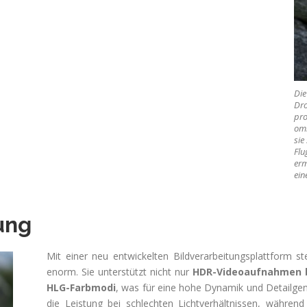
Die
Dro
pro
omn
sie
Flu
erm
ein
ung
Mit einer neu entwickelten Bildverarbeitungsplattform st
enorm. Sie unterstützt nicht nur
HDR-Videoaufnahmen b
HLG-Farbmodi
, was für eine hohe Dynamik und Detailgen
die Leistung bei schlechten Lichtverhältnissen, währen