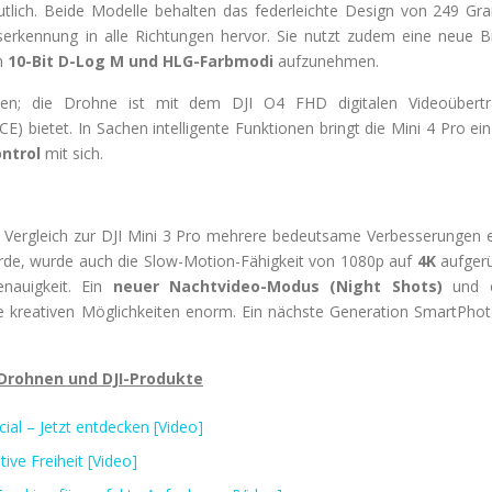
utlich. Beide Modelle behalten das federleichte Design von 249 Gr
serkennung in alle Richtungen hervor. Sie nutzt zudem eine neue Bi
n
10-Bit D-Log M und HLG-Farbmodi
aufzunehmen.
den; die Drohne ist mit dem DJI O4 FHD digitalen Videoübert
E) bietet. In Sachen intelligente Funktionen bringt die Mini 4 Pro e
ontrol
mit sich.
 Vergleich zur DJI Mini 3 Pro mehrere bedeutsame Verbesserungen 
de, wurde auch die Slow-Motion-Fähigkeit von 1080p auf
4K
aufgerü
nauigkeit. Ein
neuer Nachtvideo-Modus (Night Shots)
und 
die kreativen Möglichkeiten enorm. Ein nächste Generation SmartP
-Drohnen und DJI-Produkte
al – Jetzt entdecken [Video]
tive Freiheit [Video]