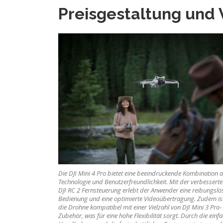
Preisgestaltung und 
Die DJI Mini 4 Pro bietet eine beeindruckende Kombination 
Technologie und Benutzerfreundlichkeit. Mit der verbessert
DJI RC 2 Fernsteuerung erlebt der Anwender eine reibungslo
Bedienung und eine optimierte Videoübertragung. Zudem is
die Drohne kompatibel mit einer Vielzahl von DJI Mini 3 Pro-
Zubehör, was für eine hohe Flexibilität sorgt. Durch die einf