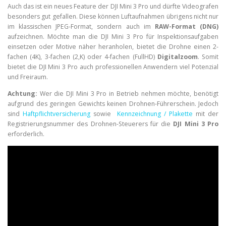
Auch das ist ein neues Feature der DJI Mini 3 Pro und dürfte Videografen
besonders gut gefallen. Diese können Luftaufnahmen übrigens nicht nur
im klassischen JPEG-Format, sondern auch im
RAW-Format (DNG)
aufzeichnen. Möchte man die DJI Mini 3 Pro für Inspektionsaufgaben
einsetzen oder Motive näher heranholen, bietet die Drohne einen 2-
fachen (4K), 3-fachen (2,K) oder 4-fachen (FullHD)
Digitalzoom
. Somit
bietet die DJI Mini 3 Pro auch professionellen Anwendern viel Potenzial
und Freiraum.
Achtung:
Wer die DJI Mini 3 Pro in Betrieb nehmen möchte, benötigt
aufgrund des geringen Gewichts keinen Drohnen-Führerschein. Jedoch
sind
Haftpflichtversicherung
sowie
Kennzeichnung / Plakette
mit der
Registrierungsnummer des Drohnen-Steuerers für die
DJI Mini 3 Pro
erforderlich.