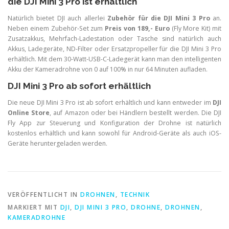
die DJI Mini 3 Pro ist erhältlich
Natürlich bietet DJI auch allerlei
Zubehör für die DJI Mini 3 Pro
an.
Neben einem Zubehör-Set zum
Preis von 189,- Euro
(Fly More Kit) mit
Zusatzakkus, Mehrfach-Ladestation oder Tasche sind natürlich auch
Akkus, Ladegeräte, ND-Filter oder Ersatzpropeller für die DJI Mini 3 Pro
erhältlich. Mit dem 30-Watt-USB-C-Ladegerät kann man den intelligenten
Akku der Kameradrohne von 0 auf 100% in nur 64 Minuten aufladen.
DJI Mini 3 Pro ab sofort erhältlich
Die neue DJI Mini 3 Pro ist ab sofort erhältlich und kann entweder im
DJI
Online Store
, auf Amazon oder bei Händlern bestellt werden. Die DJI
Fly App zur Steuerung und Konfiguration der Drohne ist natürlich
kostenlos erhältlich und kann sowohl für Android-Geräte als auch iOS-
Geräte heruntergeladen werden.
VERÖFFENTLICHT IN
DROHNEN
,
TECHNIK
MARKIERT MIT
DJI
,
DJI MINI 3 PRO
,
DROHNE
,
DROHNEN
,
KAMERADROHNE