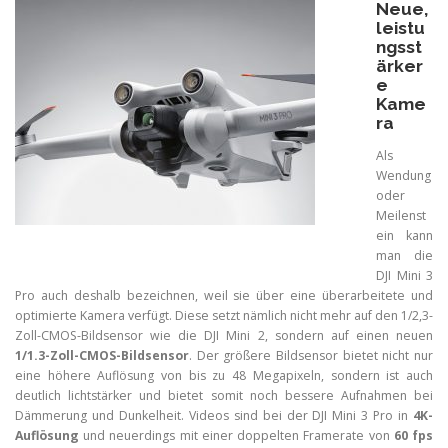
Neue,
leistu
ngsst
ärker
e
Kame
ra
Als
Wendung
oder
Meilenst
ein kann
man die
DJI Mini 3
Pro auch deshalb bezeichnen, weil sie über eine überarbeitete und
optimierte Kamera verfügt. Diese setzt nämlich nicht mehr auf den 1/2,3-
Zoll-CMOS-Bildsensor wie die DJI Mini 2, sondern auf einen neuen
1/1.3-Zoll-CMOS-Bildsensor
. Der größere Bildsensor bietet nicht nur
eine höhere Auflösung von bis zu 48 Megapixeln, sondern ist auch
deutlich lichtstärker und bietet somit noch bessere Aufnahmen bei
Dämmerung und Dunkelheit. Videos sind bei der DJI Mini 3 Pro in
4K-
Auflösung
und neuerdings mit einer doppelten Framerate von
60 fps