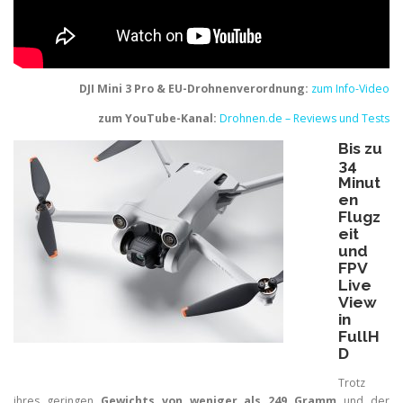
DJI Mini 3 Pro & EU-Drohnenverordnung:
zum Info-Video
zum YouTube-Kanal:
Drohnen.de – Reviews und Tests
Bis zu
34
Minut
en
Flugz
eit
und
FPV
Live
View
in
FullH
D
Trotz
ihres geringen
Gewichts von weniger als 249 Gramm
und der