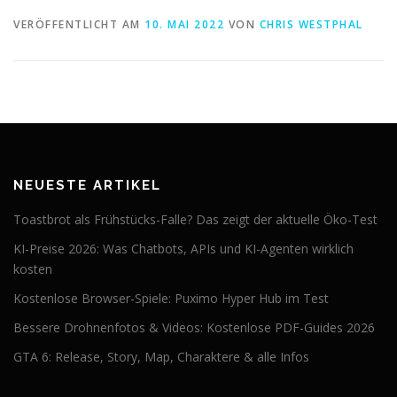
VERÖFFENTLICHT AM
10. MAI 2022
VON
CHRIS WESTPHAL
NEUESTE ARTIKEL
Toastbrot als Frühstücks-Falle? Das zeigt der aktuelle Öko-Test
KI-Preise 2026: Was Chatbots, APIs und KI-Agenten wirklich
kosten
Kostenlose Browser-Spiele: Puximo Hyper Hub im Test
Bessere Drohnenfotos & Videos: Kostenlose PDF-Guides 2026
GTA 6: Release, Story, Map, Charaktere & alle Infos