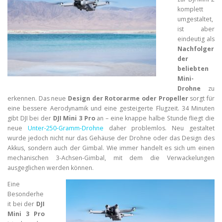
komplett
umgestaltet,
ist aber
eindeutig als
Nachfolger
der
beliebten
Mini-
Drohne
zu
erkennen. Das neue
Design der Rotorarme oder Propeller
sorgt für
eine bessere Aerodynamik und eine gesteigerte Flugzeit. 34 Minuten
gibt DJI bei der
DJI Mini 3 Pro
an – eine knappe halbe Stunde fliegt die
neue
Unter-250-Gramm-Drohne
daher problemlos. Neu gestaltet
wurde jedoch nicht nur das Gehäuse der Drohne oder das Design des
Akkus, sondern auch der Gimbal. Wie immer handelt es sich um einen
mechanischen 3-Achsen-Gimbal, mit dem die Verwackelungen
ausgeglichen werden können.
Eine
Besonderhe
it bei der
DJI
Mini 3 Pro