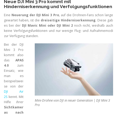
Neue DJI Mini 3 Pro kommt mit
Hinderniserkennung und Verfolgungsfunktionen
Eine
Neuerung der DJI Mini 3 Pro
, auf die Drohnen-Fans schon lange
gewartet haben, ist die
dreiseitige Hinderniserkennung
. Diese gab
es bei der
DJI Mavic Mini oder DJI Mini 2
noch nicht, weshalb auch
keine Verfolgungsfunktionen und nur wenige Flug- und Aufnahmemodi
zur Verfügung standen.
Bei der DJI
Mini 3 Pro
kommt also
das
APAS
4.0
zum
Einsatz, wie
man es
beispielswei
se von der
DJI Air
2S
kennt. Mit
Mini-Drohne von DJI in neuer Generation | DJI Mini 3
Hilfe ihrer
Pro
Sichtkamer
as nach