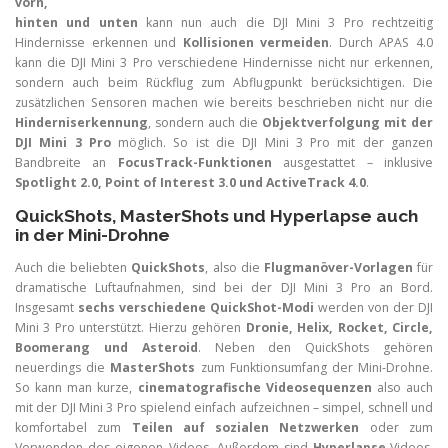
vorn,
hinten und unten
kann nun auch die DJI Mini 3 Pro rechtzeitig
Hindernisse erkennen und
Kollisionen vermeiden
. Durch APAS 4.0
kann die DJI Mini 3 Pro verschiedene Hindernisse nicht nur erkennen,
sondern auch beim Rückflug zum Abflugpunkt berücksichtigen. Die
zusätzlichen Sensoren machen wie bereits beschrieben nicht nur die
Hinderniserkennung
, sondern auch die
Objektverfolgung mit der
DJI Mini 3 Pro
möglich. So ist die DJI Mini 3 Pro mit der ganzen
Bandbreite an
FocusTrack-Funktionen
ausgestattet – inklusive
Spotlight 2.0, Point of Interest 3.0 und ActiveTrack 4.0
.
QuickShots, MasterShots und Hyperlapse auch
in der Mini-Drohne
Auch die beliebten
QuickShots
, also die
Flugmanöver-Vorlagen
für
dramatische Luftaufnahmen, sind bei der DJI Mini 3 Pro an Bord.
Insgesamt
sechs verschiedene QuickShot-Modi
werden von der DJI
Mini 3 Pro unterstützt. Hierzu gehören
Dronie, Helix, Rocket, Circle,
Boomerang und Asteroid
. Neben den QuickShots gehören
neuerdings die
MasterShots
zum Funktionsumfang der Mini-Drohne.
So kann man kurze,
cinematografische Videosequenzen
also auch
mit der DJI Mini 3 Pro spielend einfach aufzeichnen – simpel, schnell und
komfortabel zum
Teilen auf sozialen Netzwerken
oder zum
Verwenden des eigenen Videos. Außerdem sind
Hyperlapse
-Videos,