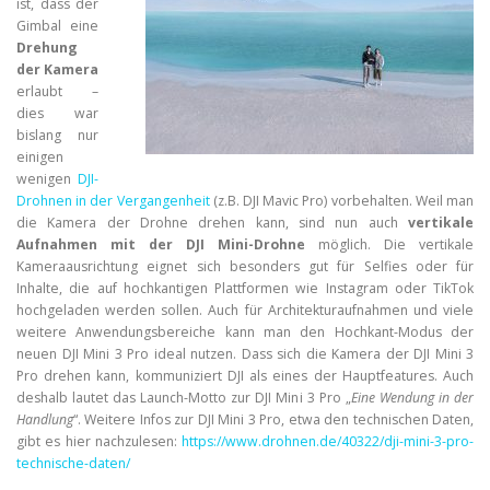
ist, dass der
Gimbal eine
Drehung
der Kamera
erlaubt –
dies war
bislang nur
einigen
wenigen
DJI-
Drohnen in der Vergangenheit
(z.B. DJI Mavic Pro) vorbehalten. Weil man
die Kamera der Drohne drehen kann, sind nun auch
vertikale
Aufnahmen mit der DJI Mini-Drohne
möglich. Die vertikale
Kameraausrichtung eignet sich besonders gut für Selfies oder für
Inhalte, die auf hochkantigen Plattformen wie Instagram oder TikTok
hochgeladen werden sollen. Auch für Architekturaufnahmen und viele
weitere Anwendungsbereiche kann man den Hochkant-Modus der
neuen DJI Mini 3 Pro ideal nutzen. Dass sich die Kamera der DJI Mini 3
Pro drehen kann, kommuniziert DJI als eines der Hauptfeatures. Auch
deshalb lautet das Launch-Motto zur DJI Mini 3 Pro „
Eine Wendung in der
Handlung
“. Weitere Infos zur DJI Mini 3 Pro, etwa den technischen Daten,
gibt es hier nachzulesen:
https://www.drohnen.de/40322/dji-mini-3-pro-
technische-daten/