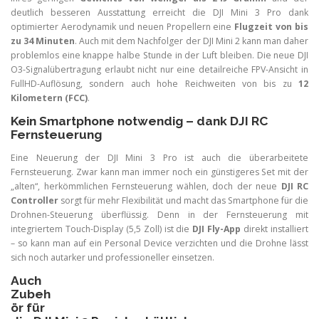
deutlich besseren Ausstattung erreicht die DJI Mini 3 Pro dank
optimierter Aerodynamik und neuen Propellern eine
Flugzeit von bis
zu 34 Minuten
. Auch mit dem Nachfolger der DJI Mini 2 kann man daher
problemlos eine knappe halbe Stunde in der Luft bleiben. Die neue DJI
O3-Signalübertragung erlaubt nicht nur eine detailreiche FPV-Ansicht in
FullHD-Auflösung, sondern auch hohe Reichweiten von bis zu
12
Kilometern (FCC)
.
Kein Smartphone notwendig – dank DJI RC
Fernsteuerung
Eine Neuerung der DJI Mini 3 Pro ist auch die überarbeitete
Fernsteuerung. Zwar kann man immer noch ein günstigeres Set mit der
„alten“, herkömmlichen Fernsteuerung wählen, doch der neue
DJI RC
Controller
sorgt für mehr Flexibilität und macht das Smartphone für die
Drohnen-Steuerung überflüssig. Denn in der Fernsteuerung mit
integriertem Touch-Display (5,5 Zoll) ist die
DJI Fly-App
direkt installiert
– so kann man auf ein Personal Device verzichten und die Drohne lässt
sich noch autarker und professioneller einsetzen.
Auch
Zubeh
ör für