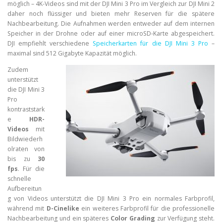
möglich – 4K-Videos sind mit der DJI Mini 3 Pro im Vergleich zur DJI Mini 2
daher noch flüssiger und bieten mehr Reserven für die spätere
Nachbearbeitung. Die Aufnahmen werden entweder auf dem internen
Speicher in der Drohne oder auf einer microSD-Karte abgespeichert.
DJI empfiehlt verschiedene
Speicherkarten für die DJI Mini 3 Pro
–
maximal sind 512 Gigabyte Kapazität möglich.
Zudem
unterstützt
die DJI Mini 3
Pro
kontraststark
e
HDR-
Videos
mit
Bildwiederh
olraten von
bis zu
30
fps
. Für die
schnelle
Aufbereitun
g von Videos unterstützt die DJI Mini 3 Pro ein normales Farbprofil,
während mit
D-Cinelike
ein weiteres Farbprofil für die professionelle
Nachbearbeitung und ein späteres
Color Grading
zur Verfügung steht.