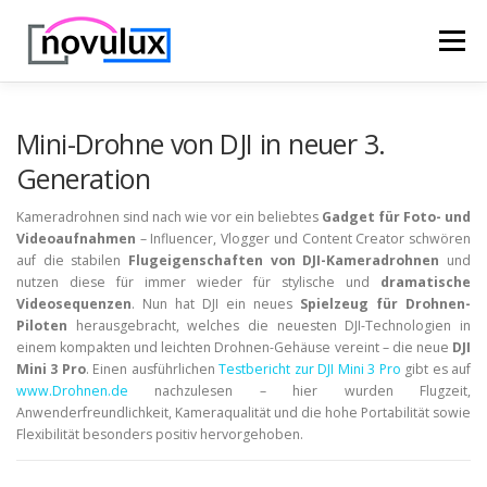
Zum
Inhalt
Menü
springen
STARTSEITE
TECHNIK
HOBBY & FREIZEIT
Mini-Drohne von DJI in neuer 3.
Generation
LEBEN UND GESUNDHEIT
Kameradrohnen sind nach wie vor ein beliebtes
Gadget für Foto- und
Videoaufnahmen
– Influencer, Vlogger und Content Creator schwören
auf die stabilen
Flugeigenschaften von DJI-Kameradrohnen
und
nutzen diese für immer wieder für stylische und
dramatische
Videosequenzen
. Nun hat DJI ein neues
Spielzeug für Drohnen-
Piloten
herausgebracht, welches die neuesten DJI-Technologien in
einem kompakten und leichten Drohnen-Gehäuse vereint – die neue
DJI
Mini 3 Pro
. Einen ausführlichen
Testbericht zur DJI Mini 3 Pro
gibt es auf
www.Drohnen.de
nachzulesen – hier wurden Flugzeit,
Anwenderfreundlichkeit, Kameraqualität und die hohe Portabilität sowie
Flexibilität besonders positiv hervorgehoben.