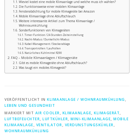
Wieviel kostet eine mobile Klimaanlage und welche muss ich wählen?
Die Funktionsweise einer mobilen Klimaanlage
Fensterabdichtung für mobile Klimageräte bei Amazon
Mobile Klimaanlage ohne Abluftschlauch
Weitere interessante Artikel zum Thema Klimaanlage /
Wohnraumkühlung
Sonderfunktionen von Klimageräten
Timer-Funktion / 24-Stunden-Zeiteinstellung
Nacht-Modus / Dunkellicht-Modus
Kabel-Management / Steckerablage
Transportrollen / Laufrollen
Natürliches Kühlmittel R290
FAQ – Mobile Klimaanlagen / Klimageräte
Gibt es mobile Klimageräte ohne Abluftschlauch?
Was taugt ein mobiles Klimagerät?
VERÖFFENTLICHT IN
KLIMAANLAGE / WOHNRAUMKÜHLUNG
,
LEBEN UND GESUNDHEIT
MARKIERT MIT
AIR COOLER
,
KLIMAANLAGE
,
KLIMAGERÄT
,
LUFTBEFEUCHTER
,
LUFTKÜHLER
,
MINI-KLIMAANLAGE
,
MOBILE
KLIMAANLAGE
,
VENTILATOR
,
VERDUNSTUNGSKÜHLER
,
WOHNRAUMKÜHLUNG