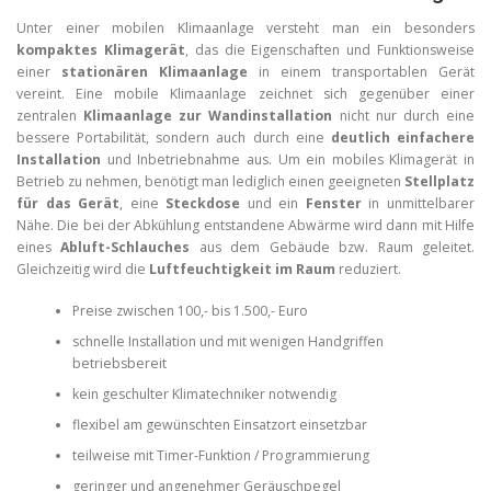
Unter einer mobilen Klimaanlage versteht man ein besonders
kompaktes Klimagerät
, das die Eigenschaften und Funktionsweise
einer
stationären Klimaanlage
in einem transportablen Gerät
vereint. Eine mobile Klimaanlage zeichnet sich gegenüber einer
zentralen
Klimaanlage zur Wandinstallation
nicht nur durch eine
bessere Portabilität, sondern auch durch eine
deutlich einfachere
Installation
und Inbetriebnahme aus. Um ein mobiles Klimagerät in
Betrieb zu nehmen, benötigt man lediglich einen geeigneten
Stellplatz
für das Gerät
, eine
Steckdose
und ein
Fenster
in unmittelbarer
Nähe. Die bei der Abkühlung entstandene Abwärme wird dann mit Hilfe
eines
Abluft-Schlauches
aus dem Gebäude bzw. Raum geleitet.
Gleichzeitig wird die
Luftfeuchtigkeit im Raum
reduziert.
Preise zwischen 100,- bis 1.500,- Euro
schnelle Installation und mit wenigen Handgriffen
betriebsbereit
kein geschulter Klimatechniker notwendig
flexibel am gewünschten Einsatzort einsetzbar
teilweise mit Timer-Funktion / Programmierung
geringer und angenehmer Geräuschpegel