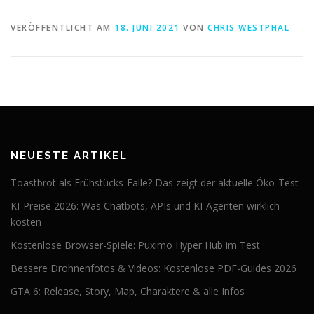
VERÖFFENTLICHT AM
18. JUNI 2021
VON
CHRIS WESTPHAL
NEUESTE ARTIKEL
Toastbrot als Frühstücks-Falle? Das zeigt der aktuelle Öko-Test
KI-Preise 2026: Was Chatbots, APIs und KI-Agenten wirklich
kosten
Kostenlose Browser-Spiele: Puximo Hyper Hub im Test
Bessere Drohnenfotos & Videos: Kostenlose PDF-Guides 2026
GTA 6: Release, Story, Map, Charaktere & alle Infos