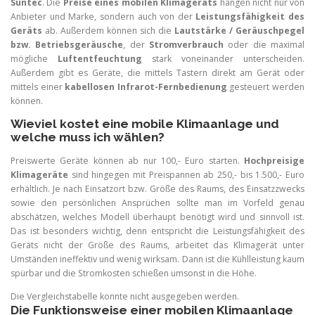
Suntec
. Die
Preise eines mobilen Klimageräts
hängen nicht nur von
Anbieter und Marke, sondern auch von der
Leistungsfähigkeit des
Geräts
ab. Außerdem können sich die
Lautstärke / Geräuschpegel
bzw. Betriebsgeräusche
, der
Stromverbrauch
oder die maximal
mögliche
Luftentfeuchtung
stark voneinander unterscheiden.
Außerdem gibt es Geräte, die mittels Tastern direkt am Gerät oder
mittels einer
kabellosen Infrarot-Fernbedienung
gesteuert werden
können.
Wieviel kostet eine mobile Klimaanlage und
welche muss ich wählen?
Preiswerte Geräte können ab nur 100,- Euro starten.
Hochpreisige
Klimageräte
sind hingegen mit Preispannen ab 250,- bis 1.500,- Euro
erhältlich. Je nach Einsatzort bzw. Größe des Raums, des Einsatzzwecks
sowie den persönlichen Ansprüchen sollte man im Vorfeld genau
abschätzen, welches Modell überhaupt benötigt wird und sinnvoll ist.
Das ist besonders wichtig, denn entspricht die Leistungsfähigkeit des
Geräts nicht der Größe des Raums, arbeitet das Klimagerät unter
Umständen ineffektiv und wenig wirksam. Dann ist die Kühlleistung kaum
spürbar und die Stromkosten schießen umsonst in die Höhe.
Die Vergleichstabelle konnte nicht ausgegeben werden.
Die Funktionsweise einer mobilen Klimaanlage