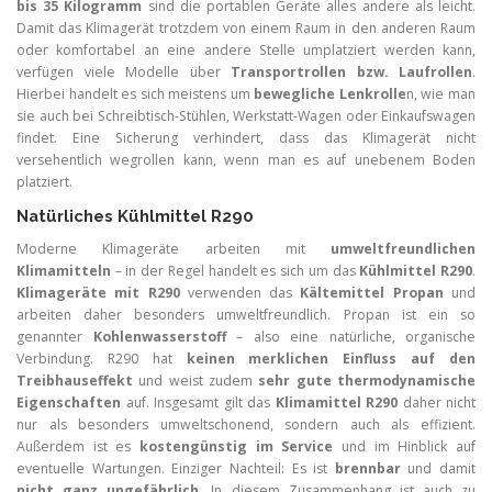
bis 35 Kilogramm
sind die portablen Geräte alles andere als leicht.
Damit das Klimagerät trotzdem von einem Raum in den anderen Raum
oder komfortabel an eine andere Stelle umplatziert werden kann,
verfügen viele Modelle über
Transportrollen bzw. Laufrollen
.
Hierbei handelt es sich meistens um
bewegliche Lenkrolle
n, wie man
sie auch bei Schreibtisch-Stühlen, Werkstatt-Wagen oder Einkaufswagen
findet. Eine Sicherung verhindert, dass das Klimagerät nicht
versehentlich wegrollen kann, wenn man es auf unebenem Boden
platziert.
Natürliches Kühlmittel R290
Moderne Klimageräte arbeiten mit
umweltfreundlichen
Klimamitteln
– in der Regel handelt es sich um das
Kühlmittel R290
.
Klimageräte mit R290
verwenden das
Kältemittel Propan
und
arbeiten daher besonders umweltfreundlich. Propan ist ein so
genannter
Kohlenwasserstoff
– also eine natürliche, organische
Verbindung. R290 hat
keinen merklichen Einfluss auf den
Treibhauseffekt
und weist zudem
sehr gute thermodynamische
Eigenschaften
auf. Insgesamt gilt das
Klimamittel R290
daher nicht
nur als besonders umweltschonend, sondern auch als effizient.
Außerdem ist es
kostengünstig im Service
und im Hinblick auf
eventuelle Wartungen. Einziger Nachteil: Es ist
brennbar
und damit
nicht ganz ungefährlich
. In diesem Zusammenhang ist auch zu