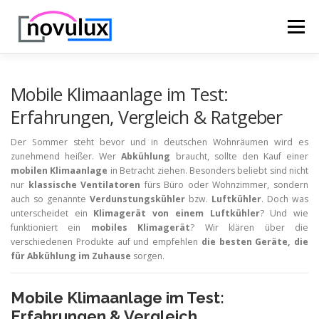
Zum
Inhalt
Menü
springen
STARTSEITE
TECHNIK
HOBBY & FREIZEIT
Mobile Klimaanlage im Test:
Erfahrungen, Vergleich & Ratgeber
LEBEN UND GESUNDHEIT
Der Sommer steht bevor und in deutschen Wohnräumen wird es
zunehmend heißer. Wer
Abkühlung
braucht, sollte den Kauf einer
mobilen Klimaanlage
in Betracht ziehen. Besonders beliebt sind nicht
nur
klassische Ventilatoren
fürs Büro oder Wohnzimmer, sondern
auch so genannte
Verdunstungskühler
bzw.
Luftkühler
. Doch was
unterscheidet ein
Klimagerät von einem Luftkühler
? Und wie
funktioniert ein
mobiles Klimagerät
? Wir klären über die
verschiedenen Produkte auf und empfehlen
die besten Geräte, die
für Abkühlung im Zuhause
sorgen.
Mobile Klimaanlage im Test:
Erfahrungen & Vergleich