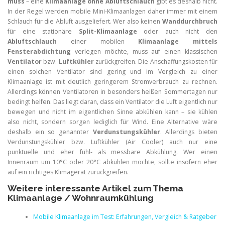
muss
– eine
Klimaanlage ohne Abluftschlauch
gibt es deshalb nicht.
In der Regel werden mobile Mini-Klimaanlagen daher immer mit einem
Schlauch für die Abluft ausgeliefert. Wer also keinen
Wanddurchbruch
für eine stationäre
Split-Klimaanlage
oder auch nicht den
Abluftschlauch
einer mobilen
Klimaanlage mittels
Fensterabdichtung
verlegen möchte, muss auf einen klassischen
Ventilator
bzw.
Luftkühler
zurückgreifen. Die Anschaffungskosten für
einen solchen Ventilator sind gering und im Vergleich zu einer
Klimaanlage ist mit deutlich geringerem Stromverbrauch zu rechnen.
Allerdings können Ventilatoren in besonders heißen Sommertagen nur
bedingt helfen. Das liegt daran, dass ein Ventilator die Luft eigentlich nur
bewegen und nicht im eigentlichen Sinne abkühlen kann – sie kühlen
also nicht, sondern sorgen lediglich für Wind. Eine Alternative wäre
deshalb ein so genannter
Verdunstungskühler
. Allerdings bieten
Verdunstungskühler bzw. Luftkühler (Air Cooler) auch nur eine
punktuelle und eher fühl- als messbare Abkühlung. Wer einen
Innenraum um 10°C oder 20°C abkühlen möchte, sollte insofern eher
auf ein richtiges Klimagerät zurückgreifen.
Weitere interessante Artikel zum Thema
Klimaanlage / Wohnraumkühlung
Mobile Klimaanlage im Test: Erfahrungen, Vergleich & Ratgeber