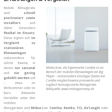
Mobile Klimageräte
sind
schnell
positioniert sowie
installiert
und
daher besonders
flexibel im Einsatz
.
Diese eignen sich
im
Vergleich zu
stationären
Klimaanlagen
insbesondere für
solche Räume, in
Midea bzw. die Eigenmarke Comfee ist im
denen
nur saisonal
Bereich der mobilen Klimaanlagen ein Big
und
nur gering
Player – insbesondere Einsteiger finden bei
gekühlt werden
soll
Comfee vergleichsweise preiswerte und
– etwa im
zugleich leistungsstarke Klimageräte.
Wohnzimmer oder im
Bildquelle: www.mideagermany.de
Büro. Bekannte
Hersteller unter den
mobilen
Klimageräten sind
Midea
bzw.
Comfee
,
Remko
,
TCL
,
De’Longhi
oder