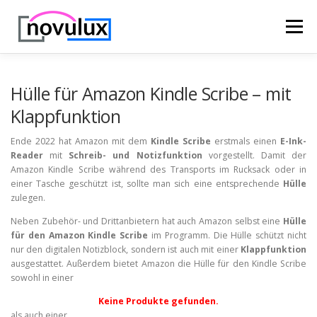
Zum
Inhalt
Menü
springen
STARTSEITE
TECHNIK
HOBBY & FREIZEIT
Hülle für Amazon Kindle Scribe – mit
Klappfunktion
LEBEN UND GESUNDHEIT
Ende 2022 hat Amazon mit dem
Kindle Scribe
erstmals einen
E-Ink-
Reader
mit
Schreib- und Notizfunktion
vorgestellt. Damit der
Amazon Kindle Scribe während des Transports im Rucksack oder in
einer Tasche geschützt ist, sollte man sich eine entsprechende
Hülle
zulegen.
Neben Zubehör- und Drittanbietern hat auch Amazon selbst eine
Hülle
für den Amazon Kindle Scribe
im Programm. Die Hülle schützt nicht
nur den digitalen Notizblock, sondern ist auch mit einer
Klappfunktion
ausgestattet. Außerdem bietet Amazon die Hülle für den Kindle Scribe
sowohl in einer
Keine Produkte gefunden.
als auch einer