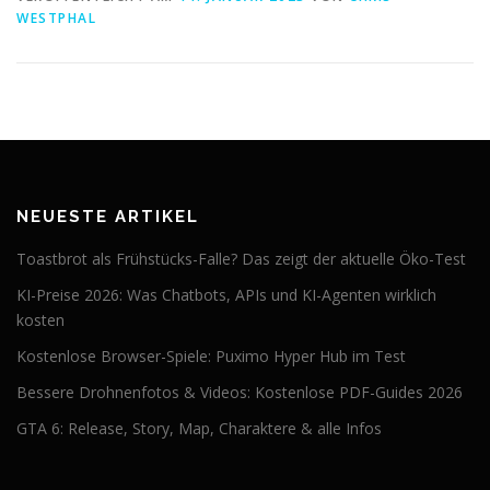
WESTPHAL
NEUESTE ARTIKEL
Toastbrot als Frühstücks-Falle? Das zeigt der aktuelle Öko-Test
KI-Preise 2026: Was Chatbots, APIs und KI-Agenten wirklich
kosten
Kostenlose Browser-Spiele: Puximo Hyper Hub im Test
Bessere Drohnenfotos & Videos: Kostenlose PDF-Guides 2026
GTA 6: Release, Story, Map, Charaktere & alle Infos