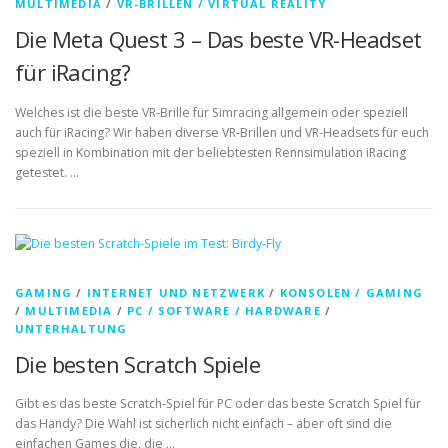
MULTIMEDIA
/
VR-BRILLEN / VIRTUAL REALITY
Die Meta Quest 3 – Das beste VR-Headset
für iRacing?
Welches ist die beste VR-Brille für Simracing allgemein oder speziell
auch für iRacing? Wir haben diverse VR-Brillen und VR-Headsets für euch
speziell in Kombination mit der beliebtesten Rennsimulation iRacing
getestet. …
GAMING
/
INTERNET UND NETZWERK
/
KONSOLEN / GAMING
/
MULTIMEDIA
/
PC / SOFTWARE / HARDWARE
/
UNTERHALTUNG
Die besten Scratch Spiele
Gibt es das beste Scratch-Spiel für PC oder das beste Scratch Spiel für
das Handy? Die Wahl ist sicherlich nicht einfach – aber oft sind die
einfachen Games die, die …