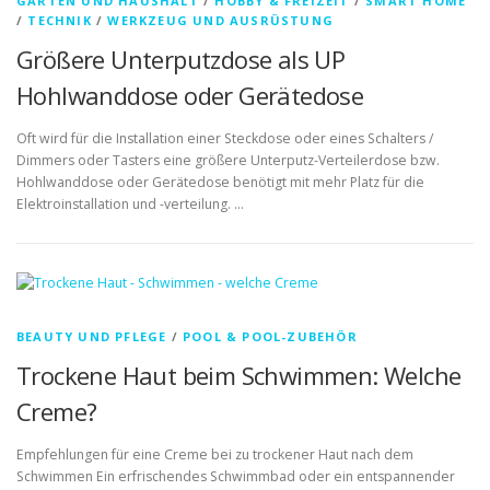
GARTEN UND HAUSHALT
/
HOBBY & FREIZEIT
/
SMART HOME
/
TECHNIK
/
WERKZEUG UND AUSRÜSTUNG
Größere Unterputzdose als UP
Hohlwanddose oder Gerätedose
Oft wird für die Installation einer Steckdose oder eines Schalters /
Dimmers oder Tasters eine größere Unterputz-Verteilerdose bzw.
Hohlwanddose oder Gerätedose benötigt mit mehr Platz für die
Elektroinstallation und -verteilung. …
BEAUTY UND PFLEGE
/
POOL & POOL-ZUBEHÖR
Trockene Haut beim Schwimmen: Welche
Creme?
Empfehlungen für eine Creme bei zu trockener Haut nach dem
Schwimmen Ein erfrischendes Schwimmbad oder ein entspannender