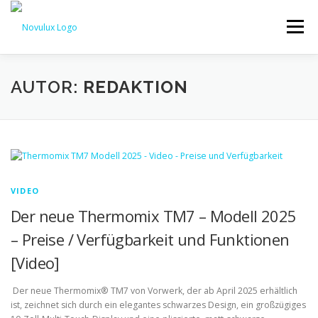
Zum
Inhalt
Menü
springen
STARTSEITE
TECHNIK
HOBBY & FREIZEIT
AUTOR:
REDAKTION
LEBEN UND GESUNDHEIT
VIDEO
Der neue Thermomix TM7 – Modell 2025
– Preise / Verfügbarkeit und Funktionen
[Video]
Der neue Thermomix® TM7 von Vorwerk, der ab April 2025 erhältlich
ist, zeichnet sich durch ein elegantes schwarzes Design, ein großzügiges