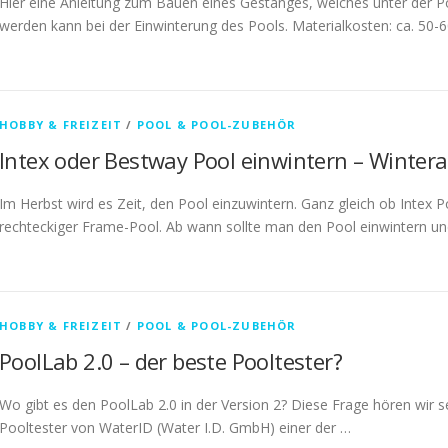
Hier eine Anleitung zum Bauen eines Gestänges, welches unter der 
werden kann bei der Einwinterung des Pools. Materialkosten: ca. 50
HOBBY & FREIZEIT
/
POOL & POOL-ZUBEHÖR
Intex oder Bestway Pool einwintern – Winte
Im Herbst wird es Zeit, den Pool einzuwintern. Ganz gleich ob Intex
rechteckiger Frame-Pool. Ab wann sollte man den Pool einwintern un
HOBBY & FREIZEIT
/
POOL & POOL-ZUBEHÖR
PoolLab 2.0 – der beste Pooltester?
Wo gibt es den PoolLab 2.0 in der Version 2? Diese Frage hören wir s
Pooltester von WaterID (Water I.D. GmbH) einer der …