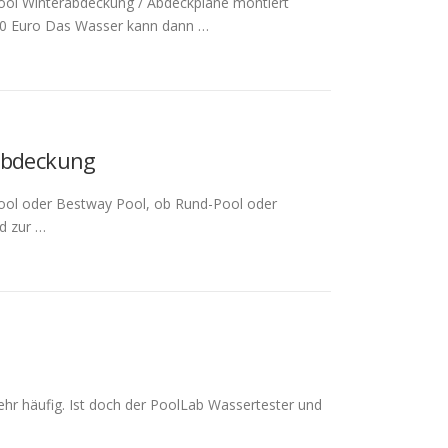
Pool Winterabdeckung / Abdeckplane montiert
-60 Euro Das Wasser kann dann …
rabdeckung
 Pool oder Bestway Pool, ob Rund-Pool oder
d zur …
ehr häufig. Ist doch der PoolLab Wassertester und