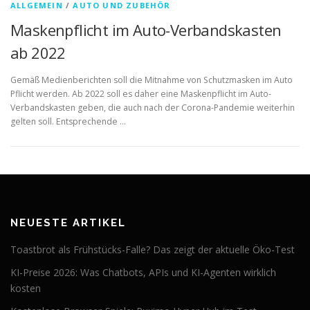
ALLGEMEIN
/
AUTO UND ZUBEHÖR
Maskenpflicht im Auto-Verbandskasten
ab 2022
Gemäß Medienberichten soll die Mitnahme von Schutzmasken im Auto
Pflicht werden. Ab 2022 soll es daher eine Maskenpflicht im Auto-
Verbandskasten geben, die auch nach der Corona-Pandemie weiterhin
gelten soll. Entsprechende …
NEUESTE ARTIKEL
Toastbrot als Frühstücks-Falle? Das zeigt der aktuelle Öko-Test
KI-Preise 2026: Was Chatbots, APIs und KI-Agenten wirklich
kosten