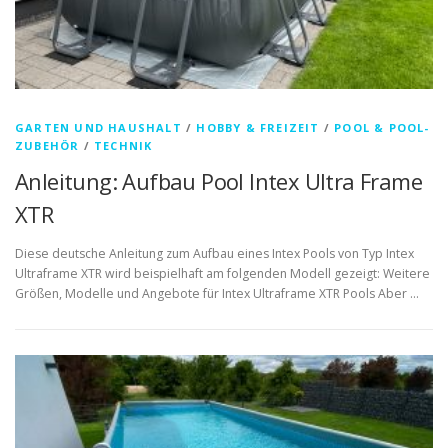
GARTEN UND HAUSHALT
/
HOBBY & FREIZEIT
/
POOL & POOL-
ZUBEHÖR
/
TECHNIK
Anleitung: Aufbau Pool Intex Ultra Frame
XTR
Diese deutsche Anleitung zum Aufbau eines Intex Pools von Typ Intex
Ultraframe XTR wird beispielhaft am folgenden Modell gezeigt: Weitere
Größen, Modelle und Angebote für Intex Ultraframe XTR Pools Aber …