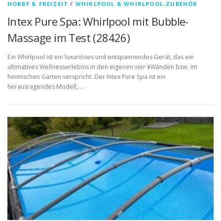
HOBBY & FREIZEIT
/
WHIRLPOOL & WHIRLPOOL-ZUBEHÖR
Intex Pure Spa: Whirlpool mit Bubble-
Massage im Test (28426)
Ein Whirlpool ist ein luxuriöses und entspannendes Gerät, das ein
ultimatives Wellnesserlebnis in den eigenen vier ¥Wänden bzw. im
heimischen Garten verspricht. Der Intex Pure Spa ist ein
herausragendes Modell, …