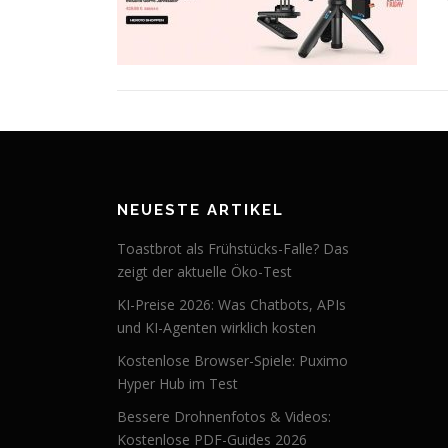
NEUESTE ARTIKEL
Toastbrot als Frühstücks-Falle? Das
zeigt der aktuelle Öko-Test
KI-Preise 2026: Was Chatbots, APIs
und KI-Agenten wirklich kosten
Kostenlose Browser-Spiele: Puximo
Hyper Hub im Test
Bessere Drohnenfotos & Videos:
Kostenlose PDF-Guides 2026