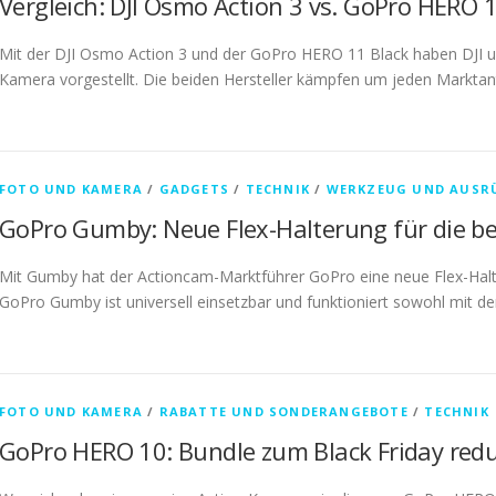
Vergleich: DJI Osmo Action 3 vs. GoPro HERO 
Mit der DJI Osmo Action 3 und der GoPro HERO 11 Black haben DJI un
Kamera vorgestellt. Die beiden Hersteller kämpfen um jeden Marktan
FOTO UND KAMERA
/
GADGETS
/
TECHNIK
/
WERKZEUG UND AUSR
GoPro Gumby: Neue Flex-Halterung für die be
Mit Gumby hat der Actioncam-Marktführer GoPro eine neue Flex-Halter
GoPro Gumby ist universell einsetzbar und funktioniert sowohl mit 
FOTO UND KAMERA
/
RABATTE UND SONDERANGEBOTE
/
TECHNIK
GoPro HERO 10: Bundle zum Black Friday redu