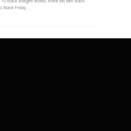
 Black zulegen wollte, sollte bei den Black
 Black Friday …