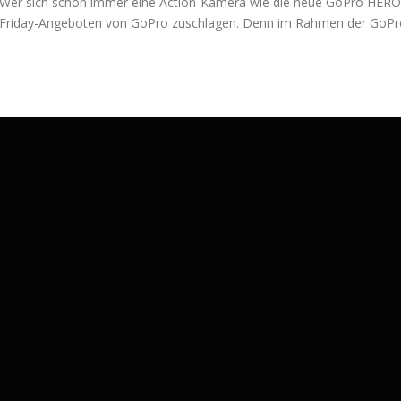
Wer sich schon immer eine Action-Kamera wie die neue GoPro HERO 10
Friday-Angeboten von GoPro zuschlagen. Denn im Rahmen der GoPro