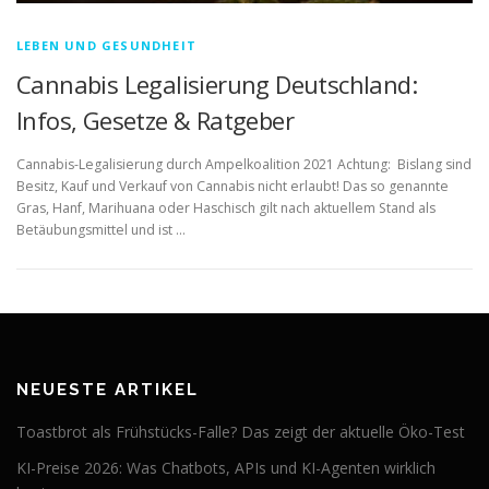
LEBEN UND GESUNDHEIT
Cannabis Legalisierung Deutschland:
Infos, Gesetze & Ratgeber
Cannabis-Legalisierung durch Ampelkoalition 2021 Achtung: Bislang sind
Besitz, Kauf und Verkauf von Cannabis nicht erlaubt! Das so genannte
Gras, Hanf, Marihuana oder Haschisch gilt nach aktuellem Stand als
Betäubungsmittel und ist …
NEUESTE ARTIKEL
Toastbrot als Frühstücks-Falle? Das zeigt der aktuelle Öko-Test
KI-Preise 2026: Was Chatbots, APIs und KI-Agenten wirklich