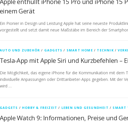
Apple enthüllt iPhone 15 Pro und iPhone 15 P
einem Gerät
Ein Pionier in Design und Leistung Apple hat seine neueste Produktli
vorgestellt und setzt damit neue Maßstäbe im Bereich der Smartpho
AUTO UND ZUBEHÖR
/
GADGETS
/
SMART HOME
/
TECHNIK
/
VERK
Tesla-App mit Apple Siri und Kurzbefehlen – E
Die Möglichkeit, das eigene iPhone für die Kommunikation mit dem T
individuelle Anpassungen oder Drittanbieter-Apps gegeben. Mit der Ve
wird …
GADGETS
/
HOBBY & FREIZEIT
/
LEBEN UND GESUNDHEIT
/
SMART
Apple Watch 9: Informationen, Preise und Ge