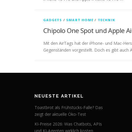
GADGETS
/
SMART HOME
/
TECHNIK
Chipolo One Spot und Apple Ai
Mit den AirTags hat der iPhone- und Mac-Her
Gegenständen vorgestellt. Doch es gibt auch 
NEUESTE ARTIKEL
Toastbrot als Frühstücks-Falle? Das
zeigt der aktuelle Öko-Test
KI-Preise 2026: Was Chatbots, APIs
und KI-Agenten wirklich kosten