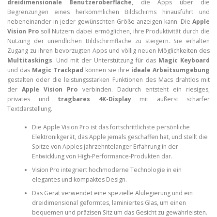
dreidimensionale Benutzeroberfläche
, die Apps über die
Begrenzungen eines herkömmlichen Bildschirms hinausführt und
nebeneinander in jeder gewünschten Größe anzeigen kann. Die
Apple
Vision Pro
soll Nutzern dabei ermöglichen, ihre Produktivität durch die
Nutzung der unendlichen Bildschirmfläche zu steigern. Sie erhalten
Zugang zu ihren bevorzugten Apps und völlig neuen Möglichkeiten des
Multitaskings
. Und mit der Unterstützung für das
Magic Keyboard
und das
Magic Trackpad
können sie ihre
ideale Arbeitsumgebung
gestalten oder die leistungsstarken Funktionen des Macs drahtlos mit
der
Apple Vision Pro
verbinden. Dadurch entsteht ein riesiges,
privates und
tragbares 4K-Display
mit äußerst scharfer
Textdarstellung.
Die Apple Vision Pro ist das fortschrittlichste persönliche
Elektronikgerät, das Apple jemals geschaffen hat, und stellt die
Spitze von Apples jahrzehntelanger Erfahrung in der
Entwicklung von High-Performance-Produkten dar.
Vision Pro integriert hochmoderne Technologie in ein
elegantes und kompaktes Design.
Das Gerät verwendet eine spezielle Alulegierung und ein
dreidimensional geformtes, laminiertes Glas, um einen
bequemen und präzisen Sitz um das Gesicht zu gewährleisten.