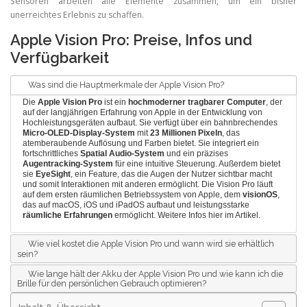
Sensoren arbeiten alle Elemente zusammen, um ein bisher
unerreichtes Erlebnis zu schaffen.
Apple Vision Pro: Preise, Infos und
Verfügbarkeit
Was sind die Hauptmerkmale der Apple Vision Pro?
Die
Apple Vision Pro
ist ein
hochmoderner tragbarer Computer
, der
auf der langjährigen Erfahrung von Apple in der Entwicklung von
Hochleistungsgeräten aufbaut. Sie verfügt über ein bahnbrechendes
Micro-OLED-Display-System
mit
23 Millionen Pixeln
, das
atemberaubende Auflösung und Farben bietet. Sie integriert ein
fortschrittliches
Spatial Audio-System
und ein präzises
Augentracking-System
für eine intuitive Steuerung. Außerdem bietet
sie
EyeSight
, ein Feature, das die Augen der Nutzer sichtbar macht
und somit Interaktionen mit anderen ermöglicht. Die Vision Pro läuft
auf dem ersten räumlichen Betriebssystem von Apple, dem
visionOS
,
das auf macOS, iOS und iPadOS aufbaut und leistungsstarke
räumliche Erfahrungen
ermöglicht. Weitere Infos
hier im Artikel
.
Wie viel kostet die Apple Vision Pro und wann wird sie erhältlich
sein?
Wie lange hält der Akku der Apple Vision Pro und wie kann ich die
Brille für den persönlichen Gebrauch optimieren?