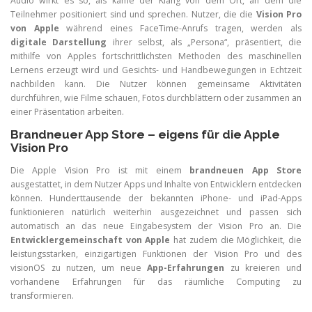
Audio wirkt es so, als käme der Klang von dem Ort, an dem die
Teilnehmer positioniert sind und sprechen. Nutzer, die die
Vision Pro
von Apple
während eines FaceTime-Anrufs tragen, werden als
digitale Darstellung
ihrer selbst, als „Persona“, präsentiert, die
mithilfe von Apples fortschrittlichsten Methoden des maschinellen
Lernens erzeugt wird und Gesichts- und Handbewegungen in Echtzeit
nachbilden kann. Die Nutzer können gemeinsame Aktivitäten
durchführen, wie Filme schauen, Fotos durchblättern oder zusammen an
einer Präsentation arbeiten.
Brandneuer App Store – eigens für die Apple
Vision Pro
Die Apple Vision Pro ist mit einem
brandneuen App Store
ausgestattet, in dem Nutzer Apps und Inhalte von Entwicklern entdecken
können. Hunderttausende der bekannten iPhone- und iPad-Apps
funktionieren natürlich weiterhin ausgezeichnet und passen sich
automatisch an das neue Eingabesystem der Vision Pro an. Die
Entwicklergemeinschaft von Apple
hat zudem die Möglichkeit, die
leistungsstarken, einzigartigen Funktionen der Vision Pro und des
visionOS zu nutzen, um neue
App-Erfahrungen
zu kreieren und
vorhandene Erfahrungen für das räumliche Computing zu
transformieren.