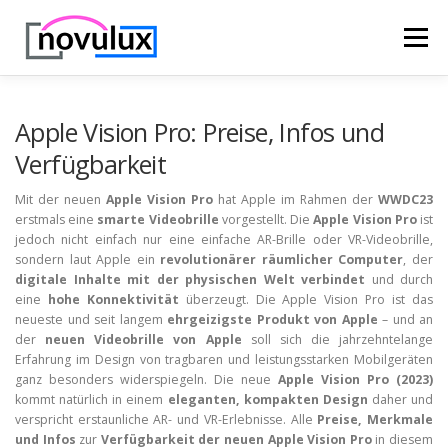
Zum
Inhalt
Menü
springen
STARTSEITE
TECHNIK
HOBBY & FREIZEIT
Apple Vision Pro: Preise, Infos und
Verfügbarkeit
LEBEN UND GESUNDHEIT
Mit der neuen
Apple Vision Pro
hat Apple im Rahmen der
WWDC23
erstmals eine
smarte Videobrille
vorgestellt. Die
Apple Vision Pro
ist
jedoch nicht einfach nur eine einfache AR-Brille oder VR-Videobrille,
sondern laut Apple ein
revolutionärer räumlicher Computer
, der
digitale Inhalte mit der physischen Welt verbindet
und durch
eine
hohe Konnektivität
überzeugt. Die Apple Vision Pro ist das
neueste und seit langem
ehrgeizigste Produkt von Apple
– und an
der
neuen Videobrille von Apple
soll sich die jahrzehntelange
Erfahrung im Design von tragbaren und leistungsstarken Mobilgeräten
ganz besonders widerspiegeln. Die neue
Apple Vision Pro (2023)
kommt natürlich in einem
eleganten, kompakten Design
daher und
verspricht erstaunliche AR- und VR-Erlebnisse. Alle
Preise, Merkmale
und Infos
zur
Verfügbarkeit der neuen Apple Vision Pro
in diesem