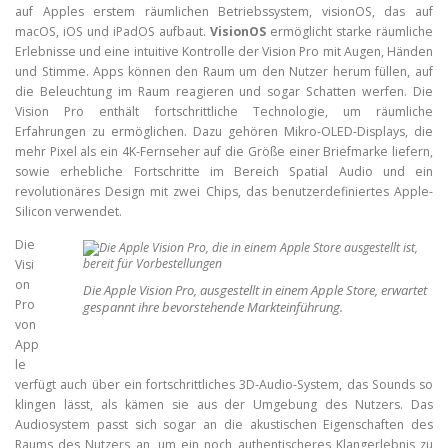
auf Apples erstem räumlichen Betriebssystem, visionOS, das auf
macOS, iOS und iPadOS aufbaut.
VisionOS
ermöglicht starke räumliche
Erlebnisse und eine intuitive Kontrolle der Vision Pro mit Augen, Händen
und Stimme. Apps können den Raum um den Nutzer herum füllen, auf
die Beleuchtung im Raum reagieren und sogar Schatten werfen. Die
Vision Pro enthält fortschrittliche Technologie, um räumliche
Erfahrungen zu ermöglichen. Dazu gehören Mikro-OLED-Displays, die
mehr Pixel als ein 4K-Fernseher auf die Größe einer Briefmarke liefern,
sowie erhebliche Fortschritte im Bereich Spatial Audio und ein
revolutionäres Design mit zwei Chips, das benutzerdefiniertes Apple-
Silicon verwendet.
Die
Visi
on
Die Apple Vision Pro, ausgestellt in einem Apple Store, erwartet
Pro
gespannt ihre bevorstehende Markteinführung.
von
App
le
verfügt auch über ein fortschrittliches 3D-Audio-System, das Sounds so
klingen lässt, als kämen sie aus der Umgebung des Nutzers. Das
Audiosystem passt sich sogar an die akustischen Eigenschaften des
Raums des Nutzers an, um ein noch authentischeres Klangerlebnis zu