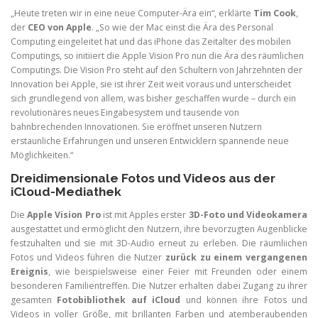
„Heute treten wir in eine neue Computer-Ära ein“, erklärte
Tim Cook
,
der
CEO von Apple
. „So wie der Mac einst die Ära des Personal
Computing eingeleitet hat und das iPhone das Zeitalter des mobilen
Computings, so initiiert die Apple Vision Pro nun die Ära des räumlichen
Computings. Die Vision Pro steht auf den Schultern von Jahrzehnten der
Innovation bei Apple, sie ist ihrer Zeit weit voraus und unterscheidet
sich grundlegend von allem, was bisher geschaffen wurde – durch ein
revolutionäres neues Eingabesystem und tausende von
bahnbrechenden Innovationen. Sie eröffnet unseren Nutzern
erstaunliche Erfahrungen und unseren Entwicklern spannende neue
Möglichkeiten.“
Dreidimensionale Fotos und Videos aus der
iCloud-Mediathek
Die
Apple Vision Pro
ist mit Apples erster
3D-Foto und Videokamera
ausgestattet und ermöglicht den Nutzern, ihre bevorzugten Augenblicke
festzuhalten und sie mit 3D-Audio erneut zu erleben. Die räumliichen
Fotos und Videos führen die Nutzer
zurück zu einem vergangenen
Ereignis
, wie beispielsweise einer Feier mit Freunden oder einem
besonderen Familientreffen. Die Nutzer erhalten dabei Zugang zu ihrer
gesamten
Fotobibliothek auf iCloud
und können ihre Fotos und
Videos in voller Größe, mit brillanten Farben und atemberaubenden