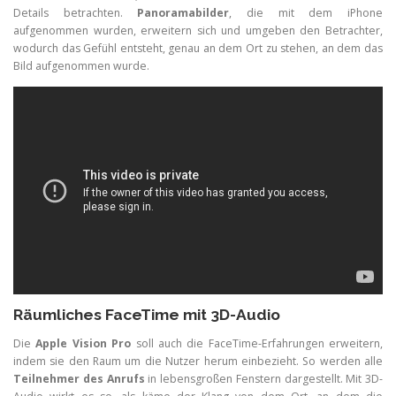
Details betrachten.
Panoramabilder
, die mit dem iPhone
aufgenommen wurden, erweitern sich und umgeben den Betrachter,
wodurch das Gefühl entsteht, genau an dem Ort zu stehen, an dem das
Bild aufgenommen wurde.
Räumliches FaceTime mit 3D-Audio
Die
Apple Vision Pro
soll auch die FaceTime-Erfahrungen erweitern,
indem sie den Raum um die Nutzer herum einbezieht. So werden alle
Teilnehmer des Anrufs
in lebensgroßen Fenstern dargestellt. Mit 3D-