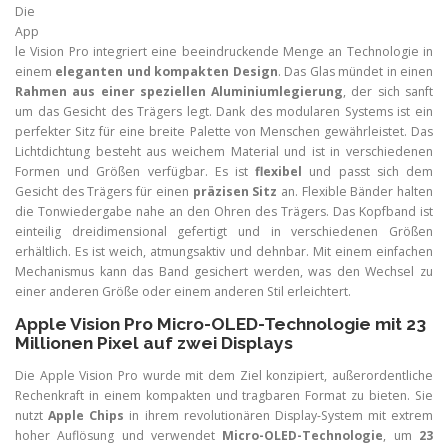
Die
App
le Vision Pro integriert eine beeindruckende Menge an Technologie in
einem
eleganten und kompakten Design
. Das Glas mündet in einen
Rahmen aus einer speziellen Aluminiumlegierung
, der sich sanft
um das Gesicht des Trägers legt. Dank des modularen Systems ist ein
perfekter Sitz für eine breite Palette von Menschen gewährleistet. Das
Lichtdichtung besteht aus weichem Material und ist in verschiedenen
Formen und Größen verfügbar. Es ist
flexibel
und passt sich dem
Gesicht des Trägers für einen
präzisen Sitz
an. Flexible Bänder halten
die Tonwiedergabe nahe an den Ohren des Trägers. Das Kopfband ist
einteilig dreidimensional gefertigt und in verschiedenen Größen
erhältlich. Es ist weich, atmungsaktiv und dehnbar. Mit einem einfachen
Mechanismus kann das Band gesichert werden, was den Wechsel zu
einer anderen Größe oder einem anderen Stil erleichtert.
Apple Vision Pro Micro-OLED-Technologie mit 23
Millionen Pixel auf zwei Displays
Die Apple Vision Pro wurde mit dem Ziel konzipiert, außerordentliche
Rechenkraft in einem kompakten und tragbaren Format zu bieten. Sie
nutzt
Apple Chips
in ihrem revolutionären Display-System mit extrem
hoher Auflösung und verwendet
Micro-OLED-Technologie
, um
23