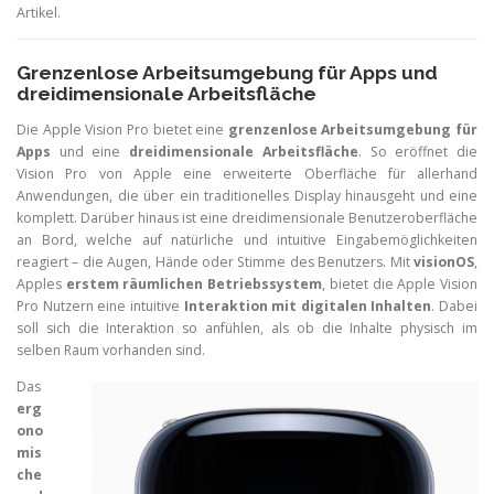
Artikel.
Grenzenlose Arbeitsumgebung für Apps und
dreidimensionale Arbeitsfläche
Die Apple Vision Pro bietet eine
grenzenlose Arbeitsumgebung für
Apps
und eine
dreidimensionale Arbeitsfläche
. So eröffnet die
Vision Pro von Apple eine erweiterte Oberfläche für allerhand
Anwendungen, die über ein traditionelles Display hinausgeht und eine
komplett. Darüber hinaus ist eine dreidimensionale Benutzeroberfläche
an Bord, welche auf natürliche und intuitive Eingabemöglichkeiten
reagiert – die Augen, Hände oder Stimme des Benutzers. Mit
visionOS
,
Apples
erstem räumlichen Betriebssystem
, bietet die Apple Vision
Pro Nutzern eine intuitive
Interaktion mit digitalen Inhalten
. Dabei
soll sich die Interaktion so anfühlen, als ob die Inhalte physisch im
selben Raum vorhanden sind.
Das
erg
ono
mis
che