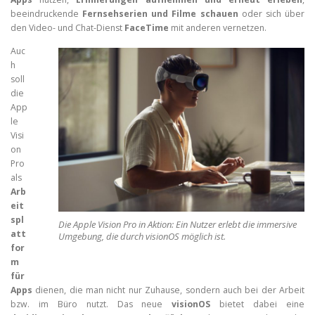
beeindruckende
Fernsehserien und Filme schauen
oder sich über
den Video- und Chat-Dienst
FaceTime
mit anderen vernetzen.
Auc
h
soll
die
App
le
Visi
on
Pro
als
Arb
eit
spl
Die Apple Vision Pro in Aktion: Ein Nutzer erlebt die immersive
att
Umgebung, die durch visionOS möglich ist.
for
m
für
Apps
dienen, die man nicht nur Zuhause, sondern auch bei der Arbeit
bzw. im Büro nutzt. Das neue
visionOS
bietet dabei eine