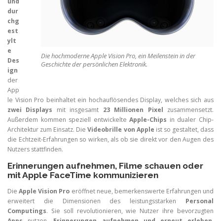
und
dur
chg
est
ylt
e
Die hochmoderne Apple Vision Pro, ein Meilenstein in der
Des
Geschichte der persönlichen Elektronik.
ign
der
App
le Vision Pro beinhaltet ein hochauflösendes Display, welches sich aus
zwei Displays
mit insgesamt
23 Millionen Pixel
zusammensetzt.
Außerdem kommen speziell entwickelte
Apple-Chips
in dualer Chip-
Architektur zum Einsatz. Die
Videobrille von Apple
ist so gestaltet, dass
die Echtzeit-Erfahrungen so wirken, als ob sie direkt vor den Augen des
Nutzers stattfinden.
Erinnerungen aufnehmen, Filme schauen oder
mit Apple FaceTime kommunizieren
Die
Apple Vision Pro
eröffnet neue, bemerkenswerte Erfahrungen und
erweitert die Dimensionen des leistungsstarken
Personal
Computings
. Sie soll revolutionieren, wie Nutzer ihre bevorzugten
Apps
nutzen,
Erinnerungen aufnehmen und erneut erleben
,