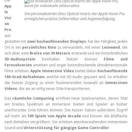
Die
App
le
Die personalisierten Zeiss Optical Inserts der Apple Vision Pro
Visi
ermöglichen präzise Sehkorrektur und Augenverfolgung.
on
Pro
,
aus
gestattet mit
zwei hochauflösenden Displays
, hat die Fähigkeit, jeden
Ort in ein
persönliches Kino
zu verwandeln, mit einer
Leinwand
, die
sich über eine
Breite von 30 Metern
erstreckt und ein fortschrittliches
3D-Audiosystem
beinhaltet. Nutzer können
Filme und
Fernsehserien
ansehen und sogar beeindruckende dreidimensionale
Filme erleben.
Apple Immersive Video
bietet dabei
hochauflösende
180-Grad-Aufnahmen
, welche mit 3D-Audio gepaart sind. So erhalten
die Nutzer Zugang zu einer faszinierenden Auswahl an
immersiven
Videos
, die sie an völlig neue Orte transportieren.
Das
räumliche Computing
eröffnet neue Spielvarianten, deren Titel
ein breites Spektrum an Immersion bieten und Spieler an bisher
unerforschte Orte führen können. Die Nutzer haben außerdem Zugriff
auf mehr als
100 Spiele von Apple Arcade
und können die Bildfläche
nach Belieben vergrößern. Sie erleben atemberaubenden immersiven
Sound und
Unterstützung für gängige Game Controller
.