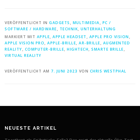
VERÖFFENTLICHT IN
GADGETS
,
MULTIMEDIA
,
PC /
SOFTWARE / HARDWARE
,
TECHNIK
,
UNTERHALTUNG
MARKIERT MIT
APPLE
,
APPLE HEADSET
,
APPLE PRO VISION
,
APPLE VISION PRO
,
APPLE-BRILLE
,
AR-BRILLE
,
AUGMENTED
REALITY
,
COMPUTER-BRILLE
,
HIGHTECH
,
SMARTE BRILLE
,
VIRTUAL REALITY
VERÖFFENTLICHT AM
7. JUNI 2023
VON
CHRIS WESTPHAL
NEUESTE ARTIKEL