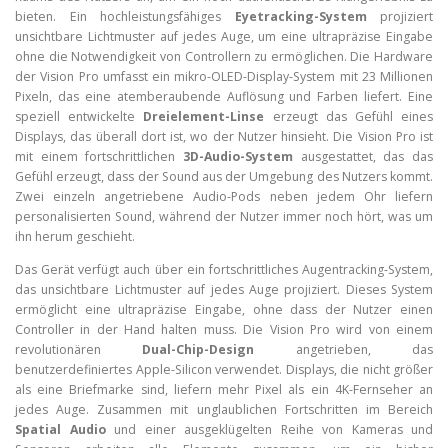
bieten. Ein hochleistungsfähiges
Eyetracking-System
projiziert
unsichtbare Lichtmuster auf jedes Auge, um eine ultrapräzise Eingabe
ohne die Notwendigkeit von Controllern zu ermöglichen. Die Hardware
der Vision Pro umfasst ein mikro-OLED-Display-System mit 23 Millionen
Pixeln, das eine atemberaubende Auflösung und Farben liefert. Eine
speziell entwickelte
Dreielement-Linse
erzeugt das Gefühl eines
Displays, das überall dort ist, wo der Nutzer hinsieht. Die Vision Pro ist
mit einem fortschrittlichen
3D-Audio-System
ausgestattet, das das
Gefühl erzeugt, dass der Sound aus der Umgebung des Nutzers kommt.
Zwei einzeln angetriebene Audio-Pods neben jedem Ohr liefern
personalisierten Sound, während der Nutzer immer noch hört, was um
ihn herum geschieht.
Das Gerät verfügt auch über ein fortschrittliches Augentracking-System,
das unsichtbare Lichtmuster auf jedes Auge projiziert. Dieses System
ermöglicht eine ultrapräzise Eingabe, ohne dass der Nutzer einen
Controller in der Hand halten muss. Die Vision Pro wird von einem
revolutionären
Dual-Chip-Design
angetrieben, das
benutzerdefiniertes Apple-Silicon verwendet. Displays, die nicht größer
als eine Briefmarke sind, liefern mehr Pixel als ein 4K-Fernseher an
jedes Auge. Zusammen mit unglaublichen Fortschritten im Bereich
Spatial Audio
und einer ausgeklügelten Reihe von Kameras und