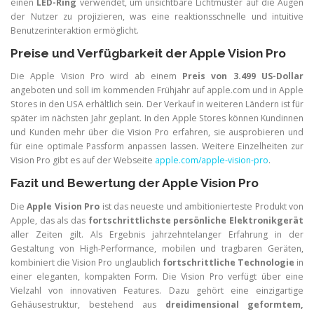
einen
LED-Ring
verwendet, um unsichtbare Lichtmuster auf die Augen
der Nutzer zu projizieren, was eine reaktionsschnelle und intuitive
Benutzerinteraktion ermöglicht.
Preise und Verfügbarkeit der Apple Vision Pro
Die Apple Vision Pro wird ab einem
Preis von 3.499 US-Dollar
angeboten und soll im kommenden Frühjahr auf apple.com und in Apple
Stores in den USA erhältlich sein. Der Verkauf in weiteren Ländern ist für
später im nächsten Jahr geplant. In den Apple Stores können Kundinnen
und Kunden mehr über die Vision Pro erfahren, sie ausprobieren und
für eine optimale Passform anpassen lassen. Weitere Einzelheiten zur
Vision Pro gibt es auf der Webseite
apple.com/apple-vision-pro
.
Fazit und Bewertung der Apple Vision Pro
Die
Apple Vision Pro
ist das neueste und ambitionierteste Produkt von
Apple, das als das
fortschrittlichste persönliche Elektronikgerät
aller Zeiten gilt. Als Ergebnis jahrzehntelanger Erfahrung in der
Gestaltung von High-Performance, mobilen und tragbaren Geräten,
kombiniert die Vision Pro unglaublich
fortschrittliche Technologie
in
einer eleganten, kompakten Form. Die Vision Pro verfügt über eine
Vielzahl von innovativen Features. Dazu gehört eine einzigartige
Gehäusestruktur, bestehend aus
dreidimensional geformtem,