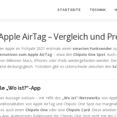
STARTSEITE
TECHNIK
H
pple AirTag – Vergleich und Pr
ler Apple im Frühjahr 2021 erstmals einen
smarten Funksender
z
ernativen zum Apple AirTag
– etwa den
Chipolo One Spot
. Auch 
 von Millionen Macs, iPhones oder iPads wiedergefunden werden. Di
end deckungsgleich. Trotzdem gibt es Unterschiede zwischen den
Sc
le „Wo ist?“-App
ener Aussage
exklusiv
– mit Hilfe des
„Wo ist“-Netzwerks
von Apple
unktionalitäten von Apple AirTag und Chipolo One Spot nur marginal
 es auch einen
Chipolo One
oder eine
Chipolo Card
. Diese arbeiten
o-App. Andererseits funktioniert der Chipolo One Spot nicht mit der C