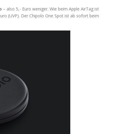
o
– also 5,- Euro weniger. Wie beim Apple AirTag ist
Euro (UVP). Der Chipolo One Spot ist ab sofort beim