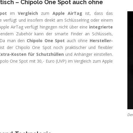
ktisch – Chipolo One Spot auch ohne
pot
im
Vergleich
zum
Apple AirTag
ist, dass das
e verfügt und insofern direkt am Schlüsselring oder einem
pple AirTag verfügt hingegen nicht über eine
integrierte
endem Zubehör kann der smarte Finder an Schlüssels,
n. Da man den
Chipolo One Spot
auch ohne
Hersteller-
st der Chipolo One Spot noch praktischer und flexibler
Extra-Kosten für Schutzhüllen
und Anhänger einstellen.
hipolo One Spot mit 30,- Euro (UVP) im Vergleich zum Apple
Der