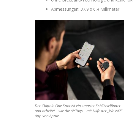
Abmessungen: 37,9 x 6,4 Millimeter
Der Chipolo One Spot ist ein smarter Schlüsselfinder
und arbeitet – wie die AirTags – mit Hilfe der „Wo ist?“-
App von Apple.