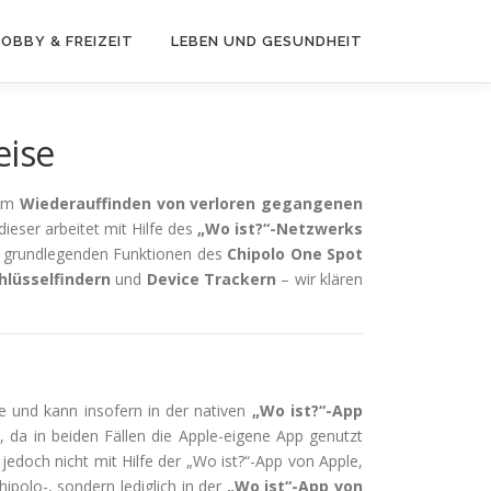
OBBY & FREIZEIT
LEBEN UND GESUNDHEIT
eise
um
Wiederauffinden von verloren gegangenen
dieser arbeitet mit Hilfe des
„Wo ist?“-Netzwerks
e grundlegenden Funktionen des
Chipolo One Spot
hlüsselfindern
und
Device Trackern
– wir klären
 und kann insofern in der nativen
„Wo ist?“-App
, da in beiden Fällen die Apple-eigene App genutzt
 jedoch nicht mit Hilfe der „Wo ist?“-App von Apple,
hipolo-, sondern lediglich in der
„Wo ist“-App von