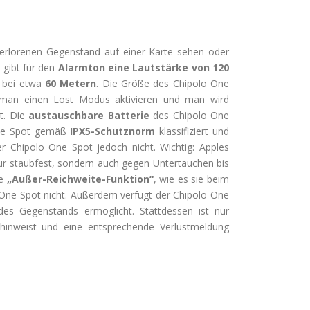
erlorenen Gegenstand auf einer Karte sehen oder
 gibt für den
Alarmton eine Lautstärke von 120
r bei etwa
60 Metern
. Die Größe des Chipolo One
man einen Lost Modus aktivieren und man wird
t. Die
austauschbare Batterie
des Chipolo One
One Spot gemäß
IPX5-Schutznorm
klassifiziert und
er Chipolo One Spot jedoch nicht. Wichtig: Apples
 nur staubfest, sondern auch gegen Untertauchen bis
e
„Außer-Reichweite-Funktion“
, wie es sie beim
o One Spot nicht. Außerdem verfügt der Chipolo One
es Gegenstands ermöglicht. Stattdessen ist nur
hinweist und eine entsprechende Verlustmeldung