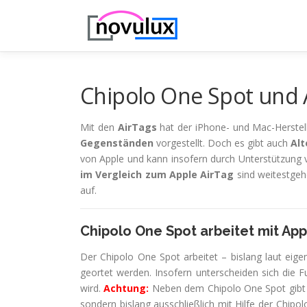
Zum
Inhalt
springen
Chipolo One Spot und A
Mit den
AirTags
hat der iPhone- und Mac-Herstel
Gegenständen
vorgestellt. Doch es gibt auch
Alt
von Apple und kann insofern durch Unterstützung
im Vergleich zum Apple AirTag
sind weitestgeh
auf.
Chipolo One Spot arbeitet mit App
Der Chipolo One Spot arbeitet – bislang laut eig
geortet werden. Insofern unterscheiden sich die F
wird.
Achtung:
Neben dem Chipolo One Spot gibt
sondern bislang ausschließlich mit Hilfe der Chipol