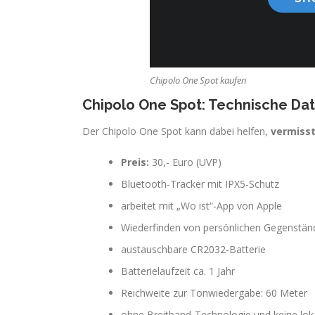
Chipolo One Spot kaufen
Chipolo One Spot: Technische Da
Der Chipolo One Spot kann dabei helfen,
vermisst
Preis:
30,- Euro (UVP)
Bluetooth-Tracker mit IPX5-Schutz
arbeitet mit „Wo ist“-App von Apple
Wiederfinden von persönlichen Gegenstän
austauschbare CR2032-Batterie
Batterielaufzeit ca. 1 Jahr
Reichweite zur Tonwiedergabe: 60 Meter
ohne Breitband-Technologie und keine lok