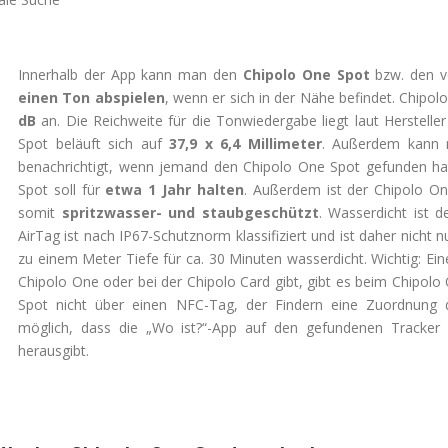
Innerhalb der App kann man den
Chipolo One Spot
bzw. den v
einen Ton abspielen
, wenn er sich in der Nähe befindet. Chipolo
dB
an. Die Reichweite für die Tonwiedergabe liegt laut Herstelle
Spot beläuft sich auf
37,9 x 6,4 Millimeter
. Außerdem kann 
benachrichtigt, wenn jemand den Chipolo One Spot gefunden ha
Spot soll für
etwa 1 Jahr halten
. Außerdem ist der Chipolo 
somit
spritzwasser- und staubgeschützt
. Wasserdicht ist d
AirTag ist nach IP67-Schutznorm klassifiziert und ist daher nicht
zu einem Meter Tiefe für ca. 30 Minuten wasserdicht. Wichtig: Ein
Chipolo One oder bei der Chipolo Card gibt, gibt es beim Chipol
Spot nicht über einen NFC-Tag, der Findern eine Zuordnung d
möglich, dass die „Wo ist?“-App auf den gefundenen Tracker 
herausgibt.