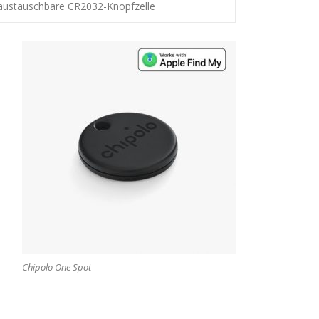
austauschbare CR2032-Knopfzelle
Chipolo One Spot