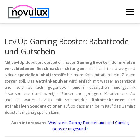
Zum
Inhalt
Menü
springen
STARTSEITE
TECHNIK
HOBBY & FREIZEIT
LevlUp Gaming Booster: Rabattcode
und Gutschein
LEBEN UND GESUNDHEIT
Mit
LevlUp
debütiert derzeit ein neuer
Gaming Booster
, der in
vielen
verschiedenen Geschmacksrichtungen
erhältlich ist und aufgrund
seiner
speziellen Inhaltsstoffe
für mehr Konzentration beim Zocken
sorgen soll. Das
Getränkepulver
wird einfach mit Wasser angemischt
und zeichnet sich gegenüber einem klassischen Energydrink
insbesondere durch weniger Zucker und geringere Kalorien aus. Ab
und an wartet LevlUp mit spannenden
Rabattaktionen
und
attraktiven Sonderaktionen
auf, so dass man beim Kauf des Gaming
Boosters mächtig sparen kann.
Auch interessant:
Was ist ein Gaming Booster und sind Gaming
Booster ungesund
?