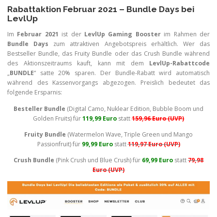
Rabattaktion Februar 2021 – Bundle Days bei
LevlUp
Im
Februar 2021
ist der
LevlUp Gaming Booster
im Rahmen der
Bundle Days
zum attraktiven Angebotspreis erhältlich. Wer das
Bestseller Bundle, das Fruity Bundle oder das Crush Bundle während
des Aktionszeitraums kauft, kann mit dem
LevlUp-Rabattcode
„
BUNDLE
“ satte 20% sparen. Der Bundle-Rabatt wird automatisch
während des Kassenvorgangs abgezogen. Preislich bedeutet das
folgende Ersparnis:
Besteller Bundle
(Digital Camo, Nuklear Edition, Bubble Boom und
Golden Fruits) für
119,99 Euro
statt
159,96 Euro (UVP)
Fruity Bundle
(Watermelon Wave, Triple Green und Mango
Passionfruit) für
99,99 Euro
statt
119,97 Euro (UVP)
Crush Bundle
(Pink Crush und Blue Crush) für
69,99 Euro
statt
79,98
Euro (UVP)