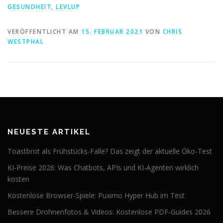
GESUNDHEIT
,
LEVLUP
VERÖFFENTLICHT AM
15. FEBRUAR 2021
VON
CHRIS
WESTPHAL
NEUESTE ARTIKEL
Toastbrot als Frühstücks-Falle? Das zeigt der aktuelle Öko-Test
KI-Preise 2026: Was Chatbots, APIs und KI-Agenten wirklich
kosten
Kostenlose Browser-Spiele: Puximo Hyper Hub im Test
Bessere Drohnenfotos & Videos: Kostenlose PDF-Guides 2026