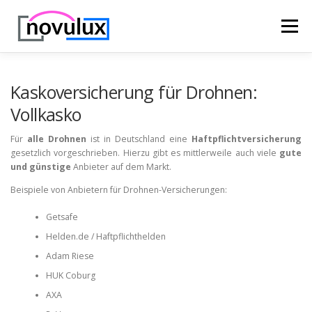
Zum
Inhalt
Menü
springen
STARTSEITE
TECHNIK
HOBBY & FREIZEIT
Kaskoversicherung für Drohnen:
Vollkasko
LEBEN UND GESUNDHEIT
Für
alle Drohnen
ist in Deutschland eine
Haftpflichtversicherung
gesetzlich vorgeschrieben. Hierzu gibt es mittlerweile auch viele
gute
und günstige
Anbieter auf dem Markt.
Beispiele von Anbietern für Drohnen-Versicherungen:
Getsafe
Helden.de / Haftpflichthelden
Adam Riese
HUK Coburg
AXA