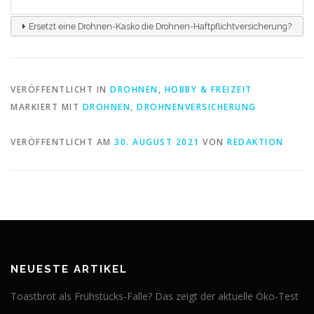
Ersetzt eine Drohnen-Kasko die Drohnen-Haftpflichtversicherung?
VERÖFFENTLICHT IN
DROHNEN
,
HOBBY & FREIZEIT
MARKIERT MIT
DROHNEN
,
DROHNENVERSICHERUNG
VERÖFFENTLICHT AM
30. AUGUST 2021
VON
REDAKTION
NEUESTE ARTIKEL
Toastbrot als Frühstücks-Falle? Das zeigt der aktuelle Öko-Test