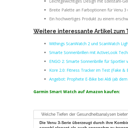
Leichtgewichtiges Design mit Edelstahl-G
Breite Palette an Farboptionen für Venu 3
Ein hochwertiges Produkt zu einem erschwi
Weitere interessante Artikel zum
Withings ScanWatch 2 und ScanWatch Light
Smarte Sonnenbrillen mit ActiveLook Tech
ENGO 2: Smarte Sonnenbrille für Sportler v
Kore 2.0: Fitness Tracker im Test (Fake & 
Angebot: Prophete E-Bike bei Aldi (ab dem 
Garmin Smart Watch auf Amazon kaufen:
Welche Tiefen der Gesundheitsanalysen biete
Die Venu 3-Serie überzeugt durch ihre Komb
sowohl elegant als auch angenehm zu tragen.