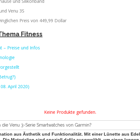
ehäuse und Silikonband
 und Venu 3S
nglichen Preis von 449,99 Dollar
 Thema Fitness
 – Preise und Infos
nologie
orgestellt
Betrug?)
08. April 2020)
Keine Produkte gefunden.
n die Venu 3-Serie Smartwatches von Garmin?
ination aus
Ästhetik und Funktionalität
. Mit einer Lünette aus Ede
 Die Materialien sind speziell dafür ausgewählt, um einen langen