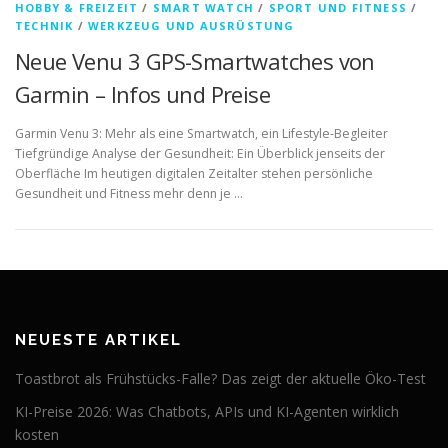
HOBBY & FREIZEIT
/
SMART WATCH
/
SPORT UND FITNESS
/
TECHNIK
/
WERKZEUG UND AUSRÜSTUNG
Neue Venu 3 GPS-Smartwatches von
Garmin – Infos und Preise
Garmin Venu 3: Mehr als eine Smartwatch, ein Lifestyle-Begleiter
Tiefgründige Analyse der Gesundheit: Ein Überblick jenseits der
Oberfläche Im heutigen digitalen Zeitalter stehen persönliche
Gesundheit und Fitness mehr denn je …
NEUESTE ARTIKEL
Toastbrot als Frühstücks-Falle? Das zeigt der aktuelle Öko-Test
KI-Preise 2026: Was Chatbots, APIs und KI-Agenten wirklich
kosten