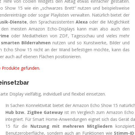
t Hilfe von coolen Widgets den Alltag etwas einfacher gestalten.
 Show 15 wie ein „schwarzes Brett“ nutzen und beispielsweise
ndereinträge oder sogar Playlisten verwalten. Natürlich bietet der
usik-Dienste
, den Sprachassistenten
Alexa
oder die Möglichkeit
i den meisten Amazon Echo-Displays kann man also auch den
rime
oder Mediatheken von ZDF, Tagesschau und vieles mehr
s
smarten Bilderrahmen
nutzen und so Kunstwerke, Bilder und
on Echo Show 15 nicht an der Wand befestigen möchte, kann das
er auch auf ebenen Flächen positionieren.
e Produkte gefunden.
 einsetzbar
e Display vielfältig, individuell und flexibel einsetzen.
In Sachen Konnektivität bietet der Amazon Echo Show 15 natürlic
Hub bzw. ZigBee Gateway
ist im Vergleich zum Amazon Echo
integriert. Für Smart Home-Anwendungen eignet sich das Gerät d
15 für die
Nutzung mit mehreren Mitgliedern
konzipiert
Benutzeroberfläche, sondern auch an Funktionen wie
Stimm-ID