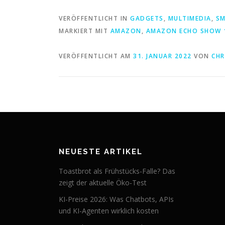
VERÖFFENTLICHT IN
GADGETS
,
MULTIMEDIA
,
SM
MARKIERT MIT
AMAZON
,
AMAZON ECHO SHOW 
VERÖFFENTLICHT AM
31. JANUAR 2022
VON
CHR
NEUESTE ARTIKEL
Toastbrot als Frühstücks-Falle? Das
zeigt der aktuelle Öko-Test
KI-Preise 2026: Was Chatbots, APIs
und KI-Agenten wirklich kosten