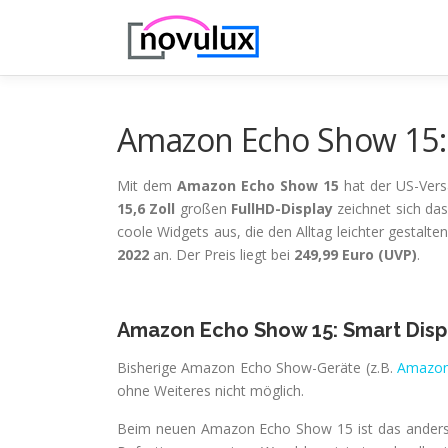
Zum
Inhalt
springen
Amazon Echo Show 15: S
Mit dem
Amazon Echo Show 15
hat der US-Vers
15,6 Zoll
großen
FullHD-Display
zeichnet sich d
coole Widgets aus, die den Alltag leichter gestal
2022
an. Der Preis liegt bei
249,99 Euro (UVP)
.
Amazon Echo Show 15: Smart Displ
Bisherige Amazon Echo Show-Geräte (z.B.
Amazon
ohne Weiteres nicht möglich.
Beim neuen Amazon Echo Show 15 ist das ander