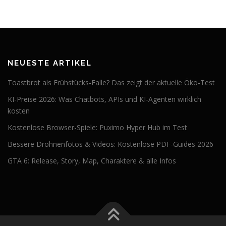
NEUESTE ARTIKEL
Toastbrot als Frühstücks-Falle? Das zeigt der aktuelle Öko-Test
KI-Preise 2026: Was Chatbots, APIs und KI-Agenten wirklich
kosten
Kostenlose Browser-Spiele: Puximo Hyper Hub im Test
Bessere Drohnenfotos & Videos: Kostenlose PDF-Guides 2026
GTA 6: Release, Story, Map, Charaktere & alle Infos