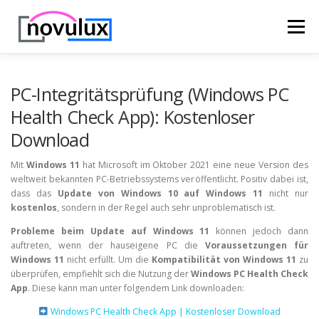
Zum
Inhalt
Menü
springen
STARTSEITE
TECHNIK
HOBBY & FREIZEIT
PC-Integritätsprüfung (Windows PC
Health Check App): Kostenloser
Download
LEBEN UND GESUNDHEIT
Mit
Windows 11
hat Microsoft im Oktober 2021 eine neue Version des
weltweit bekannten PC-Betriebssystems veröffentlicht. Positiv dabei ist,
dass das
Update von Windows 10 auf Windows 11
nicht nur
kostenlos
, sondern in der Regel auch sehr unproblematisch ist.
Probleme beim Update auf Windows 11
können jedoch dann
auftreten, wenn der hauseigene PC die
Voraussetzungen für
Windows 11
nicht erfüllt. Um die
Kompatibilität von Windows 11
zu
überprüfen, empfiehlt sich die Nutzung der
Windows PC Health Check
App
. Diese kann man unter folgendem Link downloaden:
Windows PC Health Check App | Kostenloser Download