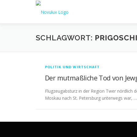
Zum
Inhalt
springen
SCHLAGWORT:
PRIGOSCH
POLITIK UND WIRTSCHAFT
Der mutmaßliche Tod von Jewg
Flugzeugabsturz in der Region Twer nördlich 
Moskau nach St. Petersburg unterwegs war, …