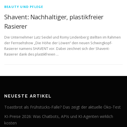
BEAUTY UND PFLEGE
Shavent: Nachhaltiger, plastikfreier
Rasierer
Die Unternehmer Lutz Seidel und Romy Lindenberg stellten im Rahmen
der Fernsehshow „Die Höhe der Löwen“ den neuen Schwingkopf-
Rasierer namens SHAVENT vor. Dabei zeichnet sich der Shavent-
Rasierer dank des plastikfreien …
NEUESTE ARTIKEL
Toastbrot als Frühstücks-Falle? Das zeigt der aktuelle Öko-Test
KI-Preise 2026: Was Chatbots, APIs und KI-Agenten wirklich
kosten