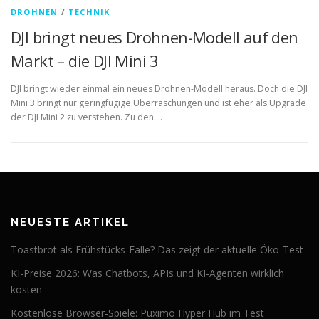
DROHNEN
/
TECHNIK
DJI bringt neues Drohnen-Modell auf den
Markt – die DJI Mini 3
DJI bringt wieder einmal ein neues Drohnen-Modell heraus. Doch die DJI
Mini 3 bringt nur geringfügige Überraschungen und ist eher als Upgrade
der DJI Mini 2 zu verstehen. Zu den …
NEUESTE ARTIKEL
Toastbrot als Frühstücks-Falle? Das zeigt der aktuelle Öko-Test
KI-Preise 2026: Was Chatbots, APIs und KI-Agenten wirklich
kosten
Kostenlose Browser-Spiele: Puximo Hyper Hub im Test