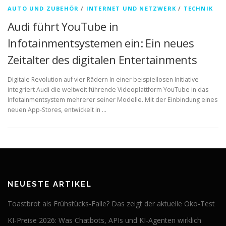
AUTO UND ZUBEHÖR
/
INTERNET UND NETZWERK
/
TECHNIK
Audi führt YouTube in
Infotainmentsystemen ein: Ein neues
Zeitalter des digitalen Entertainments
Digitale Revolution auf vier Rädern In einer beispiellosen Initiative
integriert Audi die weltweit führende Videoplattform YouTube in das
Infotainmentsystem mehrerer seiner Modelle. Mit der Einbindung eines
neuen App-Stores, entwickelt in …
NEUESTE ARTIKEL
Toastbrot als Frühstücks-Falle? Das zeigt der aktuelle Öko-Test
KI-Preise 2026: Was Chatbots, APIs und KI-Agenten wirklich