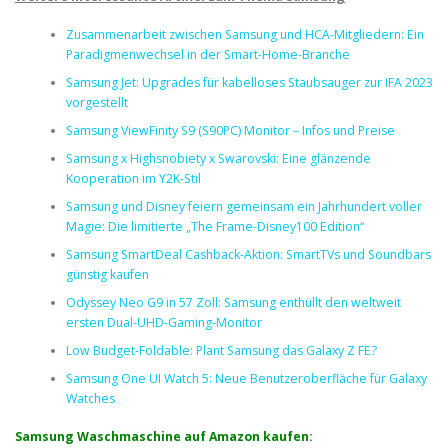
Zusammenarbeit zwischen Samsung und HCA-Mitgliedern: Ein
Paradigmenwechsel in der Smart-Home-Branche
Samsung Jet: Upgrades für kabelloses Staubsauger zur IFA 2023
vorgestellt
Samsung ViewFinity S9 (S90PC) Monitor – Infos und Preise
Samsung x Highsnobiety x Swarovski: Eine glänzende
Kooperation im Y2K-Stil
Samsung und Disney feiern gemeinsam ein Jahrhundert voller
Magie: Die limitierte „The Frame-Disney100 Edition“
Samsung SmartDeal Cashback-Aktion: SmartTVs und Soundbars
günstig kaufen
Odyssey Neo G9 in 57 Zoll: Samsung enthüllt den weltweit
ersten Dual-UHD-Gaming-Monitor
Low Budget-Foldable: Plant Samsung das Galaxy Z FE?
Samsung One UI Watch 5: Neue Benutzeroberfläche für Galaxy
Watches
Samsung Waschmaschine auf Amazon kaufen: