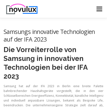
Zum
Inhalt
Menü
springen
STARTSEITE
TECHNIK
HOBBY & FREIZEIT
Samsungs innovative Technologien
auf der IFA 2023
LEBEN UND GESUNDHEIT
Die Vorreiterrolle von
Samsung in innovativen
Technologien bei der IFA
2023
Samsung hat auf der IFA 2023 in Berlin eine breite Palette
bahnbrechender Haushaltsgeräte vorgestellt, die in den vier
Schlüsselbereichen Energieeffizienz, Konnektivität, künstliche Intelligenz
und individuell anpassbare Lösungen, bekannt als Bespoke Life,
beeindrucken. Die unternehmenseigene Strategie zielt darauf ab,