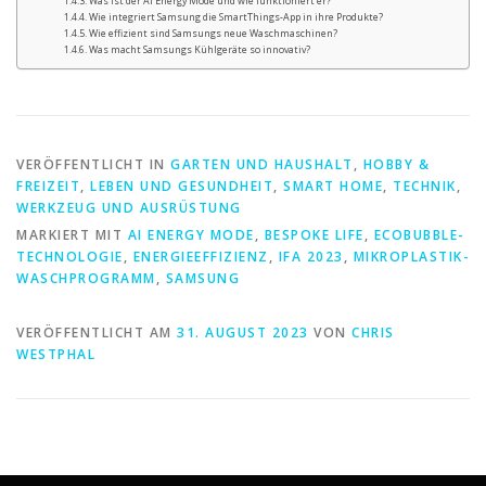
Was ist der AI Energy Mode und wie funktioniert er?
Wie integriert Samsung die SmartThings-App in ihre Produkte?
Wie effizient sind Samsungs neue Waschmaschinen?
Was macht Samsungs Kühlgeräte so innovativ?
VERÖFFENTLICHT IN
GARTEN UND HAUSHALT
,
HOBBY &
FREIZEIT
,
LEBEN UND GESUNDHEIT
,
SMART HOME
,
TECHNIK
,
WERKZEUG UND AUSRÜSTUNG
MARKIERT MIT
AI ENERGY MODE
,
BESPOKE LIFE
,
ECOBUBBLE-
TECHNOLOGIE
,
ENERGIEEFFIZIENZ
,
IFA 2023
,
MIKROPLASTIK-
WASCHPROGRAMM
,
SAMSUNG
VERÖFFENTLICHT AM
31. AUGUST 2023
VON
CHRIS
WESTPHAL