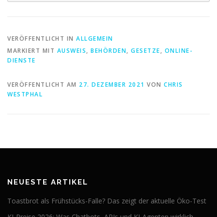
VERÖFFENTLICHT IN
ALLGEMEIN
MARKIERT MIT
AUSWEIS
,
BEHÖRDEN
,
GESETZE
,
ONLINE-
DIENSTE
VERÖFFENTLICHT AM
27. DEZEMBER 2021
VON
CHRIS
WESTPHAL
NEUESTE ARTIKEL
Toastbrot als Frühstücks-Falle? Das zeigt der aktuelle Öko-Test
KI-Preise 2026: Was Chatbots, APIs und KI-Agenten wirklich