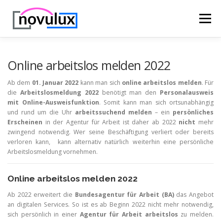
Zum
Inhalt
Menü
springen
STARTSEITE
TECHNIK
HOBBY & FREIZEIT
Online arbeitslos melden 2022
Ab dem
01. Januar 2022
kann man sich
online arbeitslos melden
. Für
die
Arbeitslosmeldung 2022
benötigt man den
Personalausweis
LEBEN UND GESUNDHEIT
mit Online-Ausweisfunktion
. Somit kann man sich ortsunabhängig
und rund um die Uhr
arbeitssuchend melden
– ein
persönliches
Erscheinen
in der Agentur für Arbeit ist daher ab 2022
nicht
mehr
zwingend notwendig. Wer seine Beschäftigung verliert oder bereits
verloren kann, kann alternativ natürlich weiterhin eine persönliche
Arbeitslosmeldung vornehmen.
Online arbeitslos melden 2022
Ab 2022 erweitert die
Bundesagentur für Arbeit (BA)
das Angebot
an digitalen Services. So ist es ab Beginn 2022 nicht mehr notwendig,
sich persönlich in einer
Agentur für Arbeit arbeitslos
zu melden.