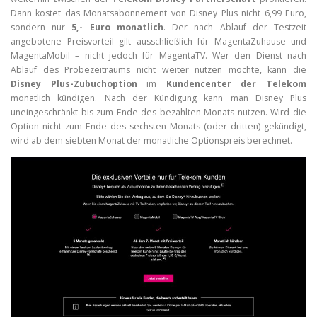
Dann kostet das Monatsabonnement von Disney Plus nicht 6,99 Euro,
sondern nur
5,- Euro monatlich
. Der nach Ablauf der Testzeit
angebotene Preisvorteil gilt ausschließlich für MagentaZuhause und
MagentaMobil – nicht jedoch für MagentaTV. Wer den Dienst nach
Ablauf des Probezeitraums nicht weiter nutzen möchte, kann die
Disney Plus-Zubuchoption
im
Kundencenter der Telekom
monatlich kündigen. Nach der Kündigung kann man Disney Plus
uneingeschränkt bis zum Ende des bezahlten Monats nutzen. Wird die
Option nicht zum Ende des sechsten Monats (oder dritten) gekündigt,
wird ab dem siebten Monat der monatliche Optionspreis berechnet.