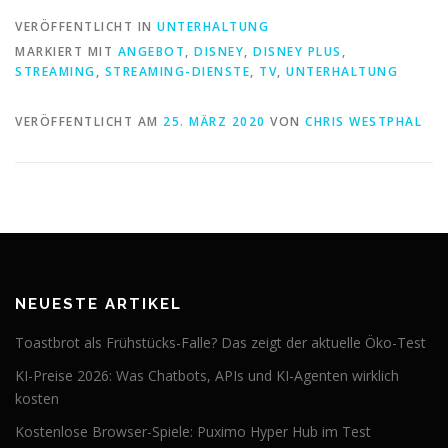
VERÖFFENTLICHT IN
UNTERHALTUNG
MARKIERT MIT
ANGEBOT
,
DISNEY
,
DISNEY PLUS
,
STREAMING
,
STREAMING-DIENSTE
,
TV
,
UNTERHALTUNG
VERÖFFENTLICHT AM
25. MÄRZ 2020
VON
CHRIS WESTPHAL
NEUESTE ARTIKEL
Toastbrot als Frühstücks-Falle? Das zeigt der aktuelle Öko-Test
KI-Preise 2026: Was Chatbots, APIs und KI-Agenten wirklich
kosten
Kostenlose Browser-Spiele: Puximo Hyper Hub im Test