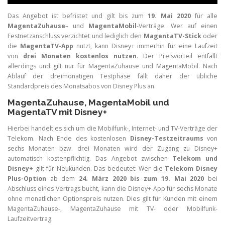
Das Angebot ist befristet und gilt bis zum
19. Mai 2020
für alle
MagentaZuhause
– und
MagentaMobil
-Verträge. Wer auf einen
Festnetzanschluss verzichtet und lediglich den
MagentaTV-Stick
oder
die
MagentaTV-App
nutzt, kann Disney+ immerhin für eine Laufzeit
von
drei Monaten kostenlos nutzen
. Der Preisvorteil entfällt
allerdings und gilt nur für
MagentaZuhause und MagentaMobil. Nach
Ablauf der dreimonatigen Testphase fällt daher der übliche
Standardpreis des Monatsabos von Disney Plus an.
MagentaZuhause, MagentaMobil und
MagentaTV mit Disney+
Hierbei handelt es sich um die Mobilfunk-, Internet- und TV-Verträge der
Telekom. Nach Ende des kostenlosen
Disney-Testzeitraums
von
sechs Monaten bzw. drei Monaten wird der Zugang zu Disney+
automatisch kostenpflichtig. Das Angebot zwischen
Telekom und
Disney+
gilt für Neukunden. Das bedeutet: Wer die
Telekom Disney
Plus-Option
ab dem
24. März 2020 bis zum 19. Mai 2020
bei
Abschluss eines Vertrags bucht, kann die Disney+-App für sechs Monate
ohne monatlichen Optionspreis nutzen. Dies gilt für Kunden mit einem
MagentaZuhause-, MagentaZuhause mit TV- oder Mobilfunk-
Laufzeitvertrag.