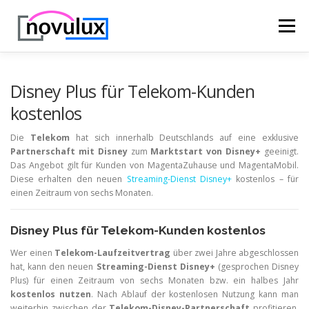
Zum
Inhalt
Menü
springen
STARTSEITE
TECHNIK
HOBBY & FREIZEIT
Disney Plus für Telekom-Kunden
kostenlos
LEBEN UND GESUNDHEIT
Die
Telekom
hat sich innerhalb Deutschlands auf eine exklusive
Partnerschaft mit Disney
zum
Marktstart von Disney+
geeinigt.
Das Angebot gilt für Kunden von MagentaZuhause und MagentaMobil.
Diese erhalten den neuen
Streaming-Dienst Disney+
kostenlos – für
einen Zeitraum von sechs Monaten.
Disney Plus für Telekom-Kunden kostenlos
Wer einen
Telekom-Laufzeitvertrag
über zwei Jahre abgeschlossen
hat, kann den neuen
Streaming-Dienst Disney+
(gesprochen Disney
Plus) für einen Zeitraum von sechs Monaten bzw. ein halbes Jahr
kostenlos nutzen
. Nach Ablauf der kostenlosen Nutzung kann man
weiterhin zwischen der
Telekom-Disney-Partnerschaft
profitieren.