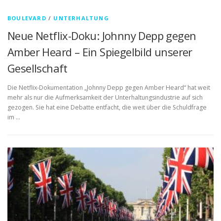
BOULEVARD
/
UNTERHALTUNG
Neue Netflix-Doku: Johnny Depp gegen
Amber Heard – Ein Spiegelbild unserer
Gesellschaft
Die Netflix-Dokumentation „Johnny Depp gegen Amber Heard“ hat weit
mehr als nur die Aufmerksamkeit der Unterhaltungsindustrie auf sich
gezogen. Sie hat eine Debatte entfacht, die weit über die Schuldfrage
im …