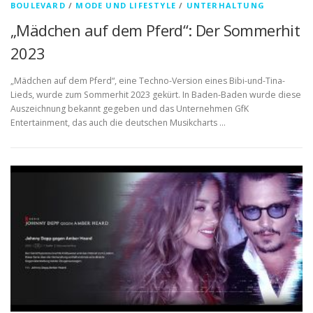
BOULEVARD
/
MODE UND LIFESTYLE
/
UNTERHALTUNG
„Mädchen auf dem Pferd“: Der Sommerhit
2023
„Mädchen auf dem Pferd“, eine Techno-Version eines Bibi-und-Tina-
Lieds, wurde zum Sommerhit 2023 gekürt. In Baden-Baden wurde diese
Auszeichnung bekannt gegeben und das Unternehmen GfK
Entertainment, das auch die deutschen Musikcharts …