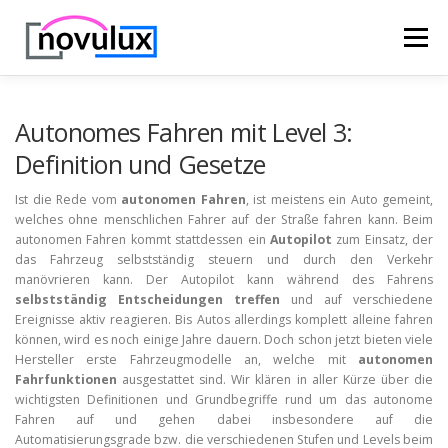
Zum
Inhalt
Menü
springen
STARTSEITE
TECHNIK
HOBBY & FREIZEIT
Autonomes Fahren mit Level 3:
Definition und Gesetze
LEBEN UND GESUNDHEIT
Ist die Rede vom
autonomen Fahren
, ist meistens ein Auto gemeint,
welches ohne menschlichen Fahrer auf der Straße fahren kann. Beim
autonomen Fahren kommt stattdessen ein
Autopilot
zum Einsatz, der
das Fahrzeug selbstständig steuern und durch den Verkehr
manövrieren kann. Der Autopilot kann während des Fahrens
selbstständig Entscheidungen treffen
und auf verschiedene
Ereignisse aktiv reagieren. Bis Autos allerdings komplett alleine fahren
können, wird es noch einige Jahre dauern. Doch schon jetzt bieten viele
Hersteller erste Fahrzeugmodelle an, welche mit
autonomen
Fahrfunktionen
ausgestattet sind. Wir klären in aller Kürze über die
wichtigsten Definitionen und Grundbegriffe rund um das autonome
Fahren auf und gehen dabei insbesondere auf die
Automatisierungsgrade bzw. die verschiedenen Stufen und Levels beim