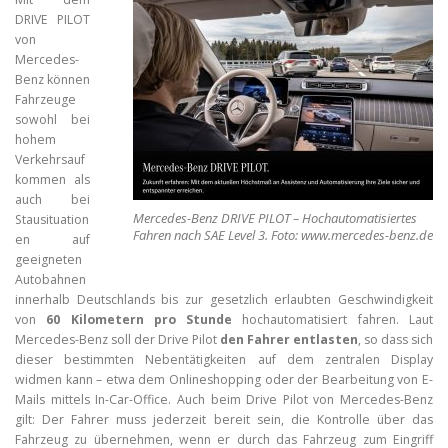
DRIVE PILOT
von
Mercedes-
Benz können
Fahrzeuge
sowohl bei
hohem
Verkehrsauf
kommen als
auch bei
Mercedes-Benz DRIVE PILOT – Hochautomatisiertes
Stausituation
Fahren nach SAE Level 3. Foto: www.mercedes-benz.de
en auf
geeigneten
Autobahnen
innerhalb Deutschlands bis zur gesetzlich erlaubten Geschwindigkeit
von
60 Kilometern pro Stunde
hochautomatisiert fahren. Laut
Mercedes-Benz soll der Drive Pilot
den Fahrer entlasten
, so dass sich
dieser bestimmten Nebentätigkeiten auf dem zentralen Display
widmen kann – etwa dem Onlineshopping oder der Bearbeitung von E-
Mails mittels In-Car-Office. Auch beim Drive Pilot von Mercedes-Benz
gilt: Der Fahrer muss jederzeit bereit sein, die Kontrolle über das
Fahrzeug zu übernehmen, wenn er durch das Fahrzeug zum Eingriff