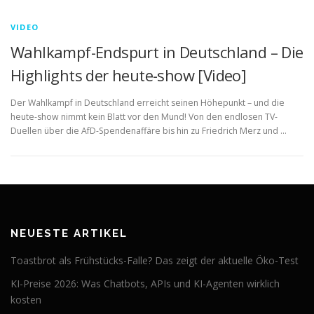
VIDEO
Wahlkampf-Endspurt in Deutschland – Die
Highlights der heute-show [Video]
Der Wahlkampf in Deutschland erreicht seinen Höhepunkt – und die
heute-show nimmt kein Blatt vor den Mund! Von den endlosen TV-
Duellen über die AfD-Spendenaffäre bis hin zu Friedrich Merz und …
NEUESTE ARTIKEL
Toastbrot als Frühstücks-Falle? Das zeigt der aktuelle Öko-Test
KI-Preise 2026: Was Chatbots, APIs und KI-Agenten wirklich
kosten