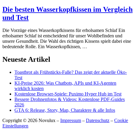
Die besten Wasserkopfkissen im Vergleich
und Test
Die Vorzüge eines Wasserkopfkissens für erholsamen Schlaf Ein
erholsamer Schlaf ist entscheidend für unser Wohlbefinden und
unsere Gesundheit. Die Wahl des richtigen Kissens spielt dabei eine
bedeutende Rolle. Ein Wasserkopfkissen, …
Neueste Artikel
Toastbrot als Frühstücks-Falle? Das zeigt der aktuelle Öko-
Test
KI-Preise 2026: Was Chatbots, APIs und KI-Agenten
wirklich kosten
Kostenlose Browser-Spiele: Puximo Hyper Hub im Test
Bessere Drohnenfotos & Videos: Kostenlose PDF-Guides
2026
GTA 6: Release, Story, Map, Charaktere & alle Infos
Copyright © 2026 Novulux
–
Impressum
–
Datenschutz
–
Cookie
Einstellungen