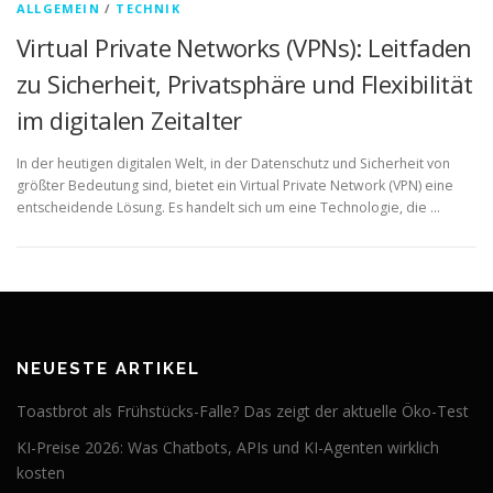
ALLGEMEIN
/
TECHNIK
Virtual Private Networks (VPNs): Leitfaden
zu Sicherheit, Privatsphäre und Flexibilität
im digitalen Zeitalter
In der heutigen digitalen Welt, in der Datenschutz und Sicherheit von
größter Bedeutung sind, bietet ein Virtual Private Network (VPN) eine
entscheidende Lösung. Es handelt sich um eine Technologie, die …
NEUESTE ARTIKEL
Toastbrot als Frühstücks-Falle? Das zeigt der aktuelle Öko-Test
KI-Preise 2026: Was Chatbots, APIs und KI-Agenten wirklich
kosten