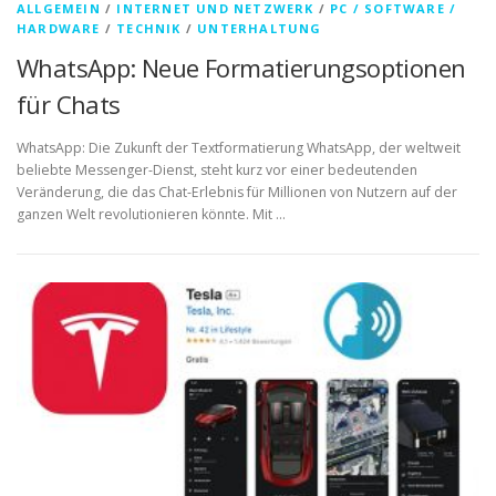
ALLGEMEIN
/
INTERNET UND NETZWERK
/
PC / SOFTWARE /
HARDWARE
/
TECHNIK
/
UNTERHALTUNG
WhatsApp: Neue Formatierungsoptionen
für Chats
WhatsApp: Die Zukunft der Textformatierung WhatsApp, der weltweit
beliebte Messenger-Dienst, steht kurz vor einer bedeutenden
Veränderung, die das Chat-Erlebnis für Millionen von Nutzern auf der
ganzen Welt revolutionieren könnte. Mit …