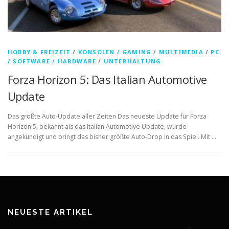
HOBBY & FREIZEIT
/
KONSOLEN / GAMING
/
MULTIMEDIA
/
PC
/ SOFTWARE / HARDWARE
/
UNTERHALTUNG
Forza Horizon 5: Das Italian Automotive
Update
Das größte Auto-Update aller Zeiten Das neueste Update für Forza
Horizon 5, bekannt als das Italian Automotive Update, wurde
angekündigt und bringt das bisher größte Auto-Drop in das Spiel. Mit …
NEUESTE ARTIKEL