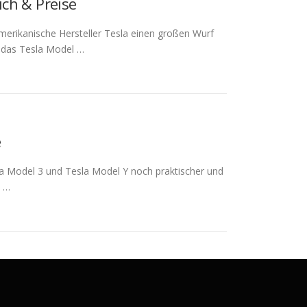
ich & Preise
merikanische Hersteller Tesla einen großen Wurf
h das Tesla Model …
e
sla Model 3 und Tesla Model Y noch praktischer und
e …