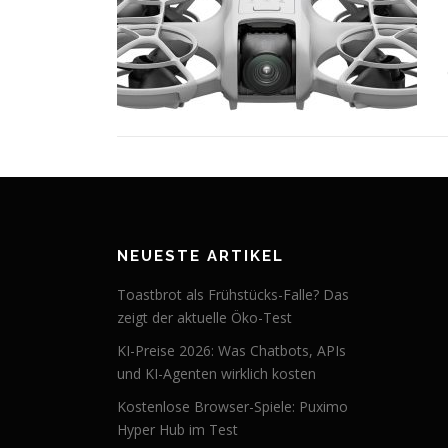
NEUESTE ARTIKEL
Toastbrot als Frühstücks-Falle? Das
zeigt der aktuelle Öko-Test
KI-Preise 2026: Was Chatbots, APIs
und KI-Agenten wirklich kosten
Kostenlose Browser-Spiele: Puximo
Hyper Hub im Test