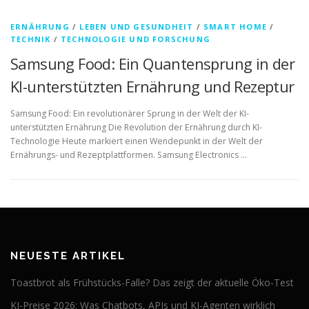
ERNÄHRUNG
/
LEBEN UND GESUNDHEIT
/
SMART HOME
/
TECHNIK
/
TECHNOLOGIE UND FORSCHUNG
Samsung Food: Ein Quantensprung in der
KI-unterstützten Ernährung und Rezeptur
Samsung Food: Ein revolutionärer Sprung in der Welt der KI-
unterstützten Ernährung Die Revolution der Ernährung durch KI-
Technologie Heute markiert einen Wendepunkt in der Welt der
Ernährungs- und Rezeptplattformen. Samsung Electronics …
NEUESTE ARTIKEL
Toastbrot als Frühstücks-Falle? Das zeigt der aktuelle Öko-Test
KI-Preise 2026: Was Chatbots, APIs und KI-Agenten wirklich