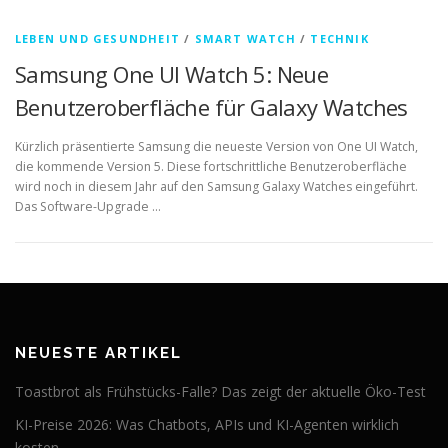
LEBEN UND GESUNDHEIT
/
SMART WATCH
/
TECHNIK
Samsung One UI Watch 5: Neue
Benutzeroberfläche für Galaxy Watches
Kürzlich präsentierte Samsung die neueste Version von One UI Watch,
die kommende Version 5. Diese fortschrittliche Benutzeroberfläche
wird noch in diesem Jahr auf den Samsung Galaxy Watches eingeführt.
Das Software-Upgrade …
NEUESTE ARTIKEL
Toastbrot als Frühstücks-Falle? Das zeigt der aktuelle Öko-Test
KI-Preise 2026: Was Chatbots, APIs und KI-Agenten wirklich
kosten