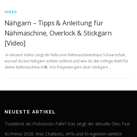
VIDEO
Nähgarn – Tipps & Anleitung für
Nähmaschine, Overlock & Stickgarn
[Video]
In diesem Video zeigt dir Felix vom Nähmaschinenhaus Schaarschuh,
worauf du bei Nähgarn achten solltest und wie du die richtige Wahl für
deine Nähmaschine triffst. Von Polyestergarn über Stickgarn …
NEUESTE ARTIKEL
Toastbrot als Frühstücks-Falle? Das zeigt der aktuelle Öko-Test
KI-Preise 2026: Was Chatbots, APIs und KI-Agenten wirklich