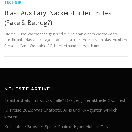
TECHNIK
Blast Auxiliary: Nacken-Lüfter im Test
(Fake & Betrug?)
Die YouTube-Werbeanzeigen sind zur Zeit mit einem Werbevideo
durchtränkt, das viele Fragen offen lässt. Die Rede ist vom Blast Auxiliary
Personal Fan – Wearable AC. Hierbei handelt es sich um …
NEUESTE ARTIKEL
Toastbrot als Frühstücks-Falle? Das zeigt der aktuelle Öko-Test
KI-Preise 2026: Was Chatbots, APIs und KI-Agenten wirklich
kosten
Kostenlose Browser-Spiele: Puximo Hyper Hub im Test