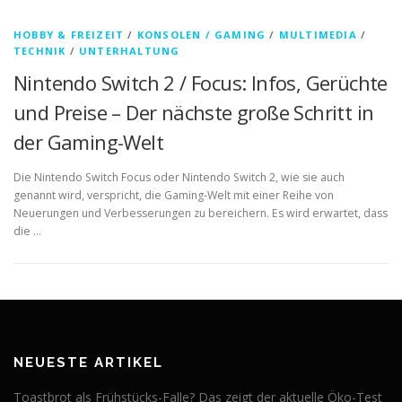
HOBBY & FREIZEIT
/
KONSOLEN / GAMING
/
MULTIMEDIA
/
TECHNIK
/
UNTERHALTUNG
Nintendo Switch 2 / Focus: Infos, Gerüchte
und Preise – Der nächste große Schritt in
der Gaming-Welt
Die Nintendo Switch Focus oder Nintendo Switch 2, wie sie auch
genannt wird, verspricht, die Gaming-Welt mit einer Reihe von
Neuerungen und Verbesserungen zu bereichern. Es wird erwartet, dass
die …
NEUESTE ARTIKEL
Toastbrot als Frühstücks-Falle? Das zeigt der aktuelle Öko-Test