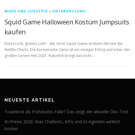
MODE UND LIFESTYLE
/
UNTERHALTUNG
Squid Game Halloween Kostüm Jumpsuits
kaufen
Rotes Licht, grünes Licht – die Serie Squid Game erobert derzeit die
Netflix-Charts. Die koreanische Serie ist ein riesiger Erfolg und einer der
großen Serien-Hits 2021. Natürlich bringt das nicht …
NEUESTE ARTIKEL
Toastbrot als Frühstücks-Falle? Das zeigt der aktuelle Öko-Test
KI-Preise 2026: Was Chatbots, APIs und KI-Agenten wirklich
kosten