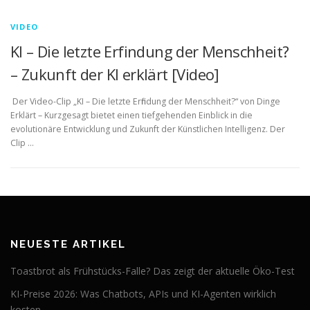
VIDEO
KI – Die letzte Erfindung der Menschheit?
– Zukunft der KI erklärt [Video]
Der Video-Clip „KI – Die letzte Erfindung der Menschheit?“ von Dinge
Erklärt – Kurzgesagt bietet einen tiefgehenden Einblick in die
evolutionäre Entwicklung und Zukunft der Künstlichen Intelligenz. Der
Clip …
NEUESTE ARTIKEL
Toastbrot als Frühstücks-Falle? Das zeigt der aktuelle Öko-Test
KI-Preise 2026: Was Chatbots, APIs und KI-Agenten wirklich
kosten