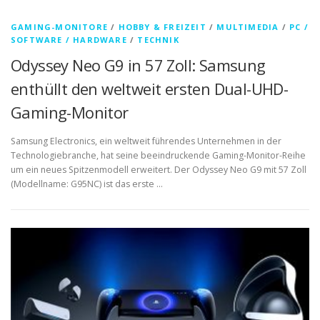
GAMING-MONITORE
/
HOBBY & FREIZEIT
/
MULTIMEDIA
/
PC /
SOFTWARE / HARDWARE
/
TECHNIK
Odyssey Neo G9 in 57 Zoll: Samsung
enthüllt den weltweit ersten Dual-UHD-
Gaming-Monitor
Samsung Electronics, ein weltweit führendes Unternehmen in der
Technologiebranche, hat seine beeindruckende Gaming-Monitor-Reihe
um ein neues Spitzenmodell erweitert. Der Odyssey Neo G9 mit 57 Zoll
(Modellname: G95NC) ist das erste …