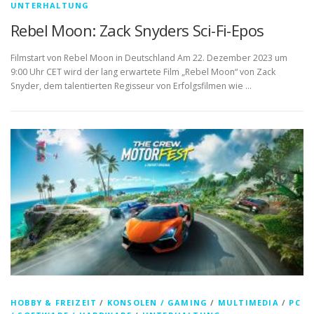
UNTERHALTUNG
Rebel Moon: Zack Snyders Sci-Fi-Epos
Filmstart von Rebel Moon in Deutschland Am 22. Dezember 2023 um
9:00 Uhr CET wird der lang erwartete Film „Rebel Moon“ von Zack
Snyder, dem talentierten Regisseur von Erfolgsfilmen wie …
HOBBY & FREIZEIT
/
KONSOLEN / GAMING
/
MULTIMEDIA
/
PC