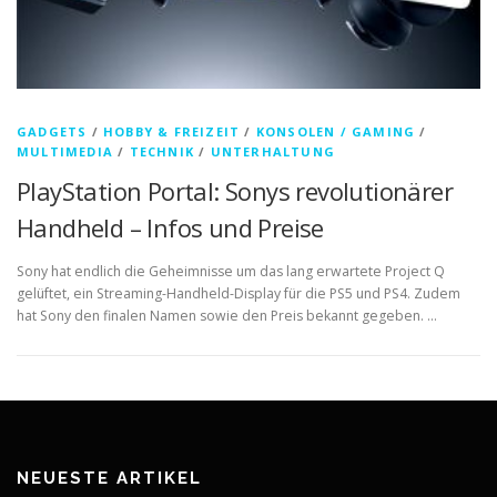
GADGETS
/
HOBBY & FREIZEIT
/
KONSOLEN / GAMING
/
MULTIMEDIA
/
TECHNIK
/
UNTERHALTUNG
PlayStation Portal: Sonys revolutionärer
Handheld – Infos und Preise
Sony hat endlich die Geheimnisse um das lang erwartete Project Q
gelüftet, ein Streaming-Handheld-Display für die PS5 und PS4. Zudem
hat Sony den finalen Namen sowie den Preis bekannt gegeben. …
NEUESTE ARTIKEL