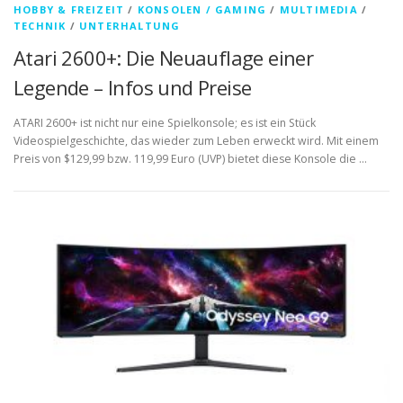
HOBBY & FREIZEIT
/
KONSOLEN / GAMING
/
MULTIMEDIA
/
TECHNIK
/
UNTERHALTUNG
Atari 2600+: Die Neuauflage einer
Legende – Infos und Preise
ATARI 2600+ ist nicht nur eine Spielkonsole; es ist ein Stück
Videospielgeschichte, das wieder zum Leben erweckt wird. Mit einem
Preis von $129,99 bzw. 119,99 Euro (UVP) bietet diese Konsole die …