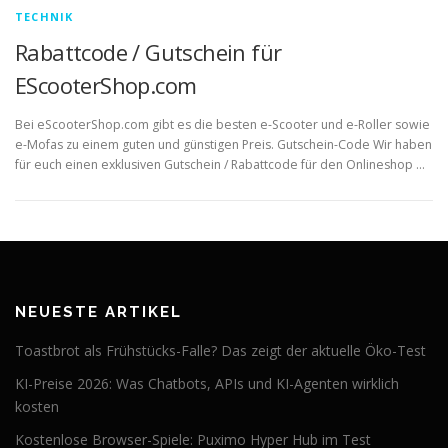
TECHNIK
Rabattcode / Gutschein für
EScooterShop.com
Bei eScooterShop.com gibt es die besten e-Scooter und e-Roller sowie
e-Mofas zu einem guten und günstigen Preis. Gutschein-Code Wir haben
für euch einen exklusiven Gutschein / Rabattcode für den Onlineshop …
NEUESTE ARTIKEL
Toastbrot als Frühstücks-Falle? Das zeigt der aktuelle Öko-Test
KI-Preise 2026: Was Chatbots, APIs und KI-Agenten wirklich
kosten
Kostenlose Browser-Spiele: Puximo Hyper Hub im Test