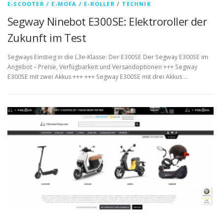
E-SCOOTER / E-MOFA / E-ROLLER
/
TECHNIK
Segway Ninebot E300SE: Elektroroller der
Zukunft im Test
Segways Einstieg in die L3e-Klasse: Der E300SE Der Segway E300SE im
Angebot – Preise, Verfügbarkeit und Versandoptionen +++ Segway
E300SE mit zwei Akkus +++ +++ Segway E300SE mit drei Akkus …