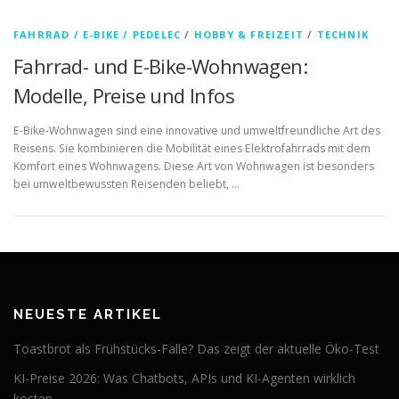
FAHRRAD / E-BIKE / PEDELEC
/
HOBBY & FREIZEIT
/
TECHNIK
Fahrrad- und E-Bike-Wohnwagen:
Modelle, Preise und Infos
E-Bike-Wohnwagen sind eine innovative und umweltfreundliche Art des
Reisens. Sie kombinieren die Mobilität eines Elektrofahrrads mit dem
Komfort eines Wohnwagens. Diese Art von Wohnwagen ist besonders
bei umweltbewussten Reisenden beliebt, …
NEUESTE ARTIKEL
Toastbrot als Frühstücks-Falle? Das zeigt der aktuelle Öko-Test
KI-Preise 2026: Was Chatbots, APIs und KI-Agenten wirklich
kosten