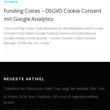
TECHNIK
Funding Coices – DSGVO Cookie Consent
mit Google Analytics
Tricks und Tipp sowie Code-Beispiele für die Integration eines Cookie-
Consent-Tools mittels Google Funding Choices und Anbindung an
Google Analytics Hintergründe – Cookie Consent Cookie Consent
Manager (CCM) oder ein Cookie …
NEUESTE ARTIKEL
Toastbrot als Frühstücks-Falle? Das zeigt der aktuelle Öko-Test
KI-Preise 2026: Was Chatbots, APIs und KI-Agenten wirklich
kosten