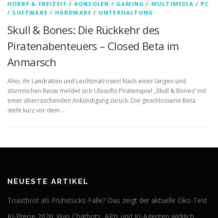
HOBBY & FREIZEIT
/
KONSOLEN / GAMING
/
MULTIMEDIA
/
PC
/ SOFTWARE / HARDWARE
/
UNTERHALTUNG
Skull & Bones: Die Rückkehr des
Piratenabenteuers – Closed Beta im
Anmarsch
Ahoi, ihr Landratten und Leichtmatrosen! Nach einer langen und
stürmischen Reise meldet sich Ubisofts Piratenspiel „Skull & Bones“ mit
einer überraschenden Ankündigung zurück. Die geschlossene Beta
steht kurz vor dem …
NEUESTE ARTIKEL
Toastbrot als Frühstücks-Falle? Das zeigt der aktuelle Öko-Test
KI-Preise 2026: Was Chatbots, APIs und KI-Agenten wirklich