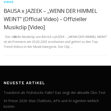
VIDEO
BAUSA x JAZEEK – „WENN DER HIMMEL
WEINT“ (Official Video) – Offizieller
Musikclip [Video]
Der offizielle Musikclip von BAUSA x JAZEEK – „WENN DER HIMMEL WEINT“
ist als Premiere am 20.02.2025 erschienen und gehört zu den Top-
Trend-Videos in der Musik-Kategorie. Der Clip …
NEUESTE ARTIKEL
Toastbrot als Frühstücks-Falle? Das zeigt der aktuelle Öko-Test
KI-Preise 2026: Was Chatbots, APIs und KI-Agenten wirklich
kosten