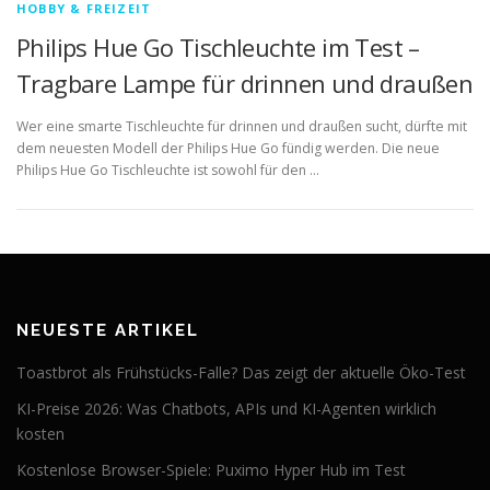
HOBBY & FREIZEIT
Philips Hue Go Tischleuchte im Test –
Tragbare Lampe für drinnen und draußen
Wer eine smarte Tischleuchte für drinnen und draußen sucht, dürfte mit
dem neuesten Modell der Philips Hue Go fündig werden. Die neue
Philips Hue Go Tischleuchte ist sowohl für den …
NEUESTE ARTIKEL
Toastbrot als Frühstücks-Falle? Das zeigt der aktuelle Öko-Test
KI-Preise 2026: Was Chatbots, APIs und KI-Agenten wirklich
kosten
Kostenlose Browser-Spiele: Puximo Hyper Hub im Test